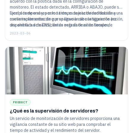
acuerdo con la política dada en la configuración de
monitoreo. El estado detectado, ARRIBA o ABAJO, puede ser
local o temporal y, por lo tanto, es sujeto de verificación y
Ejemplos de errores como tiempo de inactividad debido a una
confirmación antes de que se lleve a cabo la siguiente acción,
nueva implementación y propagación de configuración (no
una alerta o actualización de estadísticas de tiempo de
disponibilidad de DNS), listas negras de sitios locales,
actividad.
entorno incompatible de verificación de tecnologías de
2023-03-06
agente a servidor, se verifican con nuevas verificaciones
desde ubicaciones de ubicación geográfica configurada.
PRODUCT
¿Qué es la supervisión de servidores?
Un servicio de monitorización de servidores proporciona una
vigilancia constante de su sitio web para comprobar el
tiempo de actividad y el rendimiento del servidor.