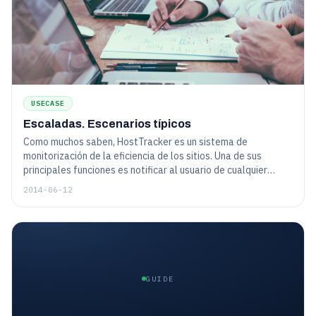
USECASE
Escaladas. Escenarios típicos
Como muchos saben, HostTracker es un sistema de
monitorización de la eficiencia de los sitios. Una de sus
principales funciones es notificar al usuario de cualquier
problema con prontitud. La eficiencia de las notificaciones y
2014-06-12
el nivel aceptable de "detalización" son importantes. Si envía
alertas a cada "estornudo", la persona no encontrará la
información importante en este flujo...
GUIDE