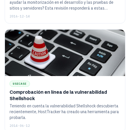
ayudar la monitorización en el desarrollo y las pruebas de
sitios y servidores? Esta revisión responderá a estas
preguntas y también mostrará cómo el simple deseo de
2016-12-14
optimizar su trabajo puede transformarse en un producto útil
para los demás, así como, la forma de no perder el "espíritu
de inicio" y siempre mantenerse al día con sus clientes.
USECASE
Comprobación en línea de la vulnerabilidad
Shellshock
Teniendo en cuenta la vulnerabilidad Shellshock descubierta
recientemente, HostTracker ha creado una herramienta para
probarla.
2014-06-12