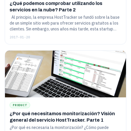
¿Qué podemos comprobar utilizando los
servicios en la nube? Parte 2
Al principio, la empresa HostTracker se fundó sobre la base
de un simple sitio web para ofrecer servicios gratuitos a los
clientes. Sin embargo, unos años más tarde, esta startup
desarrolló una amplia variedad de herramientas que sirven
2017-01-20
para resolver diversos problemas, incluyendo diferentes
problemas de red. En una serie de publicaciones, hemos
decidido describir a fondo todas las características de
nuestro servicio, así como compartir con usted nuestra
experiencia en el desarrollo de este tipo de proyectos y
mencionar retos interesantes a los que nos hemos
enfrentado.
PRODUCT
¿Por qué necesitamos monitorización? Visión
general del servicio HostTracker. Parte 1
¿Por qué es necesaria la monitorización? ¿Cómo puede