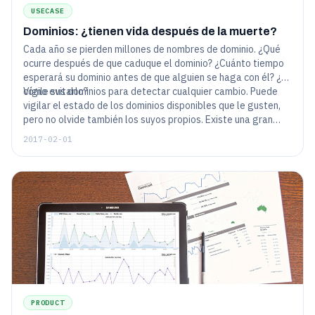
USECASE
Dominios: ¿tienen vida después de la muerte?
Cada año se pierden millones de nombres de dominio. ¿Qué
ocurre después de que caduque el dominio? ¿Cuánto tiempo
esperará su dominio antes de que alguien se haga con él? ¿Y
cómo evitarlo?
Vigile sus dominios para detectar cualquier cambio. Puede
vigilar el estado de los dominios disponibles que le gusten,
pero no olvide también los suyos propios. Existe una gran
variedad de servicios, como HostTracker, que proporcionan
2017-02-01
una forma fácil y eficaz de rastrear cualquier cambio en el
estado de los dominios.
PRODUCT