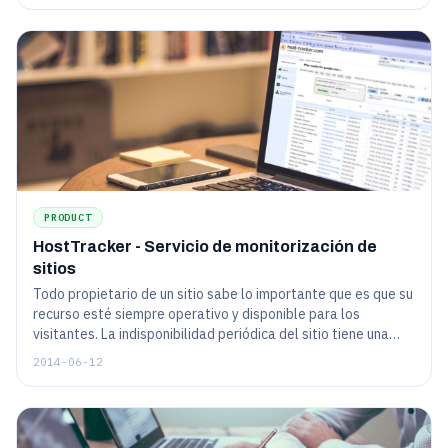
PRODUCT
HostTracker - Servicio de monitorización de
sitios
Todo propietario de un sitio sabe lo importante que es que su
recurso esté siempre operativo y disponible para los
visitantes. La indisponibilidad periódica del sitio tiene una
mala influencia incluso en sus posiciones en los motores de
2014-06-12
búsqueda (como han afirmado repetidamente los
representantes de Google), por no mencionar el hecho de
que a los visitantes les desagradan enormemente tales
"accidentes"...