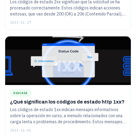
Los códigos de estado 2xx significan que la solicitud se ha
procesado correctamente. Estos códigos indican acciones
exitosas, que van desde 200 (OK) a 206 (Contenido Parcial),
confirmando la comunicación efectiva entre el cliente y el
2023-11-27
servidor.
USECASE
¿Qué significan los códigos de estado http 1xx?
Los códigos de estado 1xx indican mensajes informativos
sobre la operación en curso, a menudo relacionados con una
carga lenta o problemas de procedimiento. Estos mensajes
no son visibles para el usuario final y no indican ningún error
2023-11-01
crítico.