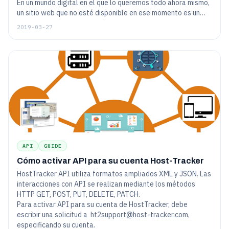
En un mundo digital en el que lo queremos todo ahora mismo,
un sitio web que no esté disponible en ese momento es un
sitio web al que probablemente no volveremos en el futuro.
2019-03-27
Eso debería ser obvio para todos. Si no tiene cuidado, su sitio
web podría estar enviando a sus visitantes a la competencia.
Entonces, ¿cómo puede hacer un seguimiento de su sitio web
las 24 horas del día, los 7 días de la semana?
API
GUIDE
Cómo activar API para su cuenta Host-Tracker
HostTracker API utiliza formatos ampliados XML y JSON. Las
interacciones con API se realizan mediante los métodos
HTTP GET, POST, PUT, DELETE, PATCH.
Para activar API para su cuenta de HostTracker, debe
escribir una solicitud a
ht2support@host-tracker.com
,
especificando su cuenta.