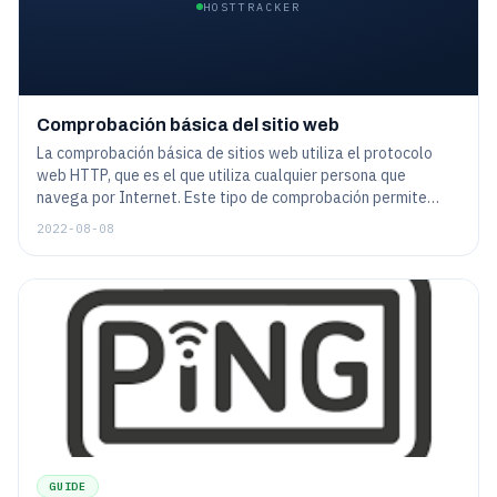
HOSTTRACKER
Comprobación básica del sitio web
La comprobación básica de sitios web utiliza el protocolo
web HTTP, que es el que utiliza cualquier persona que
navega por Internet. Este tipo de comprobación permite
crear una tarea de monitorización, para comprobar un sitio
2022-08-08
web de forma regular tal y como lo haría un cliente humano.
Aunque la web hoy en día es bastante complicada - y así
posiblemente podría ser una tarea de monitorización - las
características generales son bastante sencillas de
configurar.
GUIDE