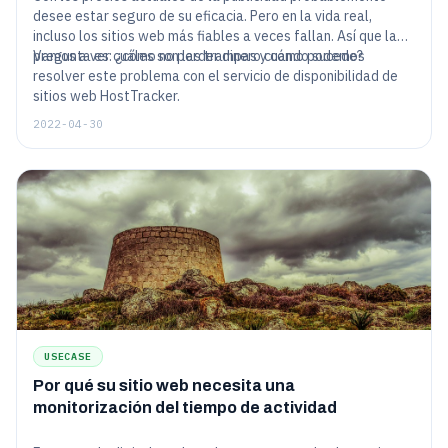
desee estar seguro de su eficacia. Pero en la vida real,
incluso los sitios web más fiables a veces fallan. Así que la
pregunta es: ¿cómo no perder dinero cuando sucede?
Vamos a ver cuáles son las trampas y cómo podemos
resolver este problema con el servicio de disponibilidad de
sitios web HostTracker.
2022-04-30
USECASE
Por qué su sitio web necesita una
monitorización del tiempo de actividad