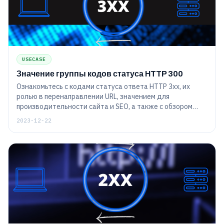
USECASE
Значение группы кодов статуса HTTP 300
Ознакомьтесь с кодами статуса ответа HTTP 3xx, их
ролью в перенаправлении URL, значением для
производительности сайта и SEO, а также с обзором
таких распространенных кодов, как 301 (постоянное
2023-12-22
перенаправление) и 302 (временное перенаправление).