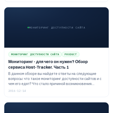
и различных сетевых вопросов. В серии публикаций мы
решили подробно описать все возможности нашего
сервиса, а также поделиться с вами нашим опытом в
разработке подобных проектов и упомянуть об
интересных задачах, с которыми мы столкнулись.
МОНИТОРИНГ ДОСТУПНОСТИ САЙТА
МОНИТОРИНГ ДОСТУПНОСТИ САЙТА
PRODUCT
Мониторинг - для чего он нужен? Обзор
сервиса Host-Tracker. Часть 1
В данном обзоре вы найдете ответы на следующие
вопросы: что такое мониторинг доступности сайтов и с
чем его едят? Что стало причиной возникновения
компании ХостТрекер? Алгоритмы работы сервиса и как
2016-12-14
все устроено. Обнаружение, обработка и уведомление
клиента о проблеме с его сайтом.