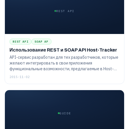
REST API
REST API
SOAP AP
Использование REST и SOAP API Host-Tracker
API-сервис разработан для тех разработчиков, которые
желают интегрировать в свои приложения
функциональные возможности, предлагаемые в Host-
Tracker. Это можно осуществить с помощью простых
2015-11-02
Http-запросов (REST API) или же при помощи более
сложных запросов, основанных на протоколе SOAP (SOAP
API). Детальная настройка заданий по REST API и SOAP
API.
GUIDE