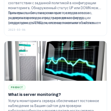
соответствии с заданной политикой в конфигурации
мониторинга. Обнаруженный статус UP или DOWN может
быть локальным или временным и, следовательно,
Примеры ошибок, таких как простои из-за нового
подлежит проверке и подтверждению перед
развертывания и распространения конфигурации
следующим действием, оповещением или обновлением
(недоступность DNS), занесение локального сайта в
статистики работоспособности.
черный список, несовместимость среды агента проверки
2023-03-06
с серверными технологиями, проверяются повторными
проверками из мест настроенного географического
местоположения.
PRODUCT
What is server monitoring?
Услуга мониторинга сервера обеспечивает постоянное
наблюдение за Вашим сайтом для проверки
работоспособности и производительности сервера.