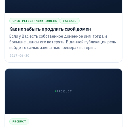
СРОК РЕГИСТРАЦИИ ДОМЕНА
USECASE
Как не забыть продлить свой домен
Если у Вас есть собственное доменное имя, тогда и
большие шансы его потерять. В данной публикации речь
пойдет о самых известных примерах потери
доменов. Кроме того, Вы узнаете: как безопасно
2017-06-30
избавиться от доменного имени в случае
невозможности его продления; как быстро домен может
быть перерегистрирован кем-то другим и как можно
избежать этого с помощью функции сервиса ХостТрекер
- "
Истечение срока действия домена
".
PRODUCT
PRODUCT