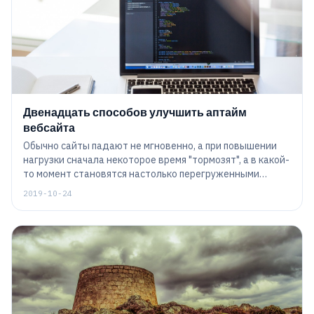
отслеживания для проекторно-камерных систем после
ее приобретения!
Двенадцать способов улучшить аптайм
вебсайта
Обычно сайты падают не мгновенно, а при повышении
нагрузки сначала некоторое время "тормозят", а в какой-
то момент становятся настолько перегруженными
пользовательскими запросами, что перестают отвечать
2019-10-24
на их часть. Сейчас же крайне важно предоставлять
безопасные и качественные услуги веб-хостинга,
доступные в любое время, это ключевое требование к
электронной коммерции. Владельцы сайтов требуют
безупречного обслуживания, 100% безотказной работы
и обеспечения качества ...