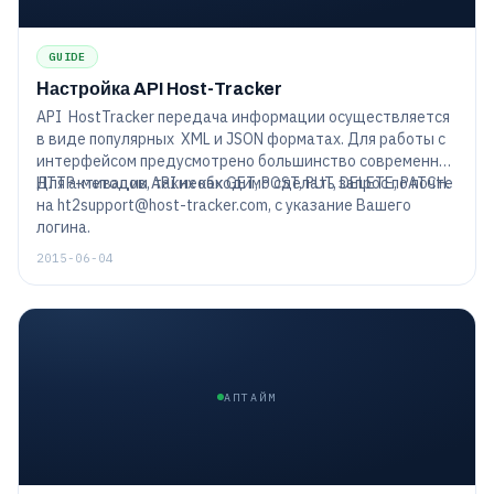
GUIDE
Настройка API Host-Tracker
API HostTracker передача информации осуществляется
в виде популярных XML и JSON форматах. Для работы с
интерфейсом предусмотрено большинство современных
HTTP-методов, таких как GET, POST, PUT, DELETE, PATCH.
Для активации API необходимо сделать запрос по почте
на
ht2support@host-tracker.com
, с указание Вашего
логина.
2015-06-04
АПТАЙМ