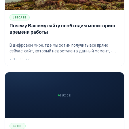
USECASE
Почему Вашему сайту необходим мониторинг
времени работы
В цифровом мире, где мы хотим получить все прямо
сейчас, сайт, который недоступен в данный момент, -
это сайт, к которому мы, скорее всего, не вернемся в
2019-03-27
будущем. Это должно быть очевидно для всех. Если Вы
не будете осторожны, Ваш сайт может отправлять
посетителей к Вашим конкурентам. Так как же следить
за своим сайтом 24 часа в сутки 7 дней в неделю?
GUIDE
GUIDE