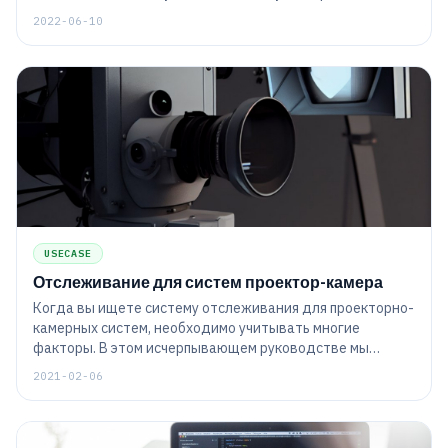
Получите подробные инструкции о том, как настроить IP
2022-06-10
ping tet или тест ping сервера и т.д.
USECASE
Отслеживание для систем проектор-камера
Когда вы ищете систему отслеживания для проекторно-
камерных систем, необходимо учитывать многие
факторы. В этом исчерпывающем руководстве мы
расскажем о важных функциях и технических
2021-02-06
характеристиках, чтобы вы могли совершить
информированную покупку. Кроме того, мы предоставим
несколько советов о том, как пользоваться системой