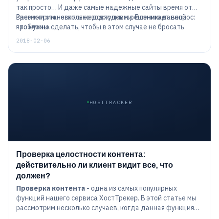
так просто… И даже самые надежные сайты время от
времени становятся недоступными. Возникает вопрос:
Рассмотрим несколько подходов к решению данной
что нужно сделать, чтобы в этом случае не бросать
проблемы.
деньги на ветер?
2018-02-06
HOSTTRACKER
Проверка целостности контента:
действительно ли клиент видит все, что
должен?
Проверка контента
- одна из самых популярных
функций нашего сервиса ХостТрекер. В этой статье мы
рассмотрим несколько случаев, когда данная функция
может очень пригодиться.