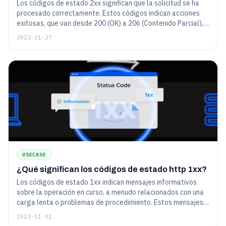
Los códigos de estado 2xx significan que la solicitud se ha
procesado correctamente. Estos códigos indican acciones
exitosas, que van desde 200 (OK) a 206 (Contenido Parcial),
confirmando la comunicación efectiva entre el cliente y el
2023-11-27
servidor.
USECASE
¿Qué significan los códigos de estado http 1xx?
Los códigos de estado 1xx indican mensajes informativos
sobre la operación en curso, a menudo relacionados con una
carga lenta o problemas de procedimiento. Estos mensajes
no son visibles para el usuario final y no indican ningún error
2023-11-01
crítico.