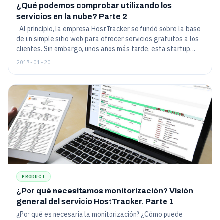
¿Qué podemos comprobar utilizando los
servicios en la nube? Parte 2
Al principio, la empresa HostTracker se fundó sobre la base
de un simple sitio web para ofrecer servicios gratuitos a los
clientes. Sin embargo, unos años más tarde, esta startup
desarrolló una amplia variedad de herramientas que sirven
2017-01-20
para resolver diversos problemas, incluyendo diferentes
problemas de red. En una serie de publicaciones, hemos
decidido describir a fondo todas las características de
nuestro servicio, así como compartir con usted nuestra
experiencia en el desarrollo de este tipo de proyectos y
mencionar retos interesantes a los que nos hemos
enfrentado.
PRODUCT
¿Por qué necesitamos monitorización? Visión
general del servicio HostTracker. Parte 1
¿Por qué es necesaria la monitorización? ¿Cómo puede