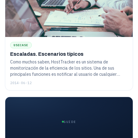
USECASE
Escaladas. Escenarios típicos
Como muchos saben, HostTracker es un sistema de
monitorización de la eficiencia de los sitios. Una de sus
principales funciones es notificar al usuario de cualquier
problema con prontitud. La eficiencia de las notificaciones y
2014-06-12
el nivel aceptable de "detalización" son importantes. Si envía
alertas a cada "estornudo", la persona no encontrará la
información importante en este flujo...
GUIDE