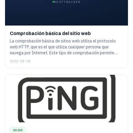
HOSTTRACKER
Comprobación básica del sitio web
La comprobación básica de sitios web utiliza el protocolo
web HTTP, que es el que utiliza cualquier persona que
navega por Internet. Este tipo de comprobación permite
crear una tarea de monitorización, para comprobar un sitio
2022-08-08
web de forma regular tal y como lo haría un cliente humano.
Aunque la web hoy en día es bastante complicada - y así
posiblemente podría ser una tarea de monitorización - las
características generales son bastante sencillas de
configurar.
GUIDE