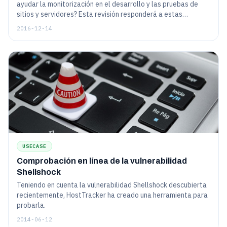
ayudar la monitorización en el desarrollo y las pruebas de
sitios y servidores? Esta revisión responderá a estas
preguntas y también mostrará cómo el simple deseo de
2016-12-14
optimizar su trabajo puede transformarse en un producto útil
para los demás, así como, la forma de no perder el "espíritu
de inicio" y siempre mantenerse al día con sus clientes.
USECASE
Comprobación en línea de la vulnerabilidad
Shellshock
Teniendo en cuenta la vulnerabilidad Shellshock descubierta
recientemente, HostTracker ha creado una herramienta para
probarla.
2014-06-12