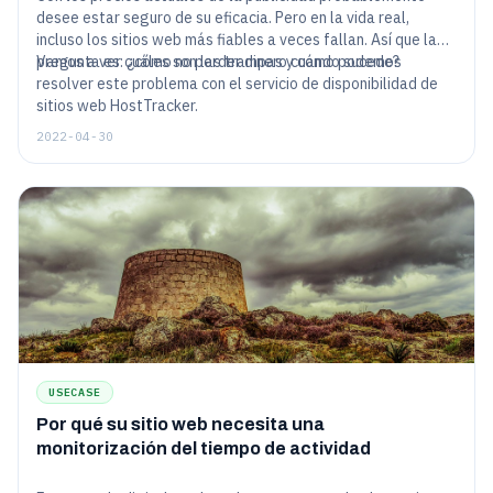
desee estar seguro de su eficacia. Pero en la vida real,
incluso los sitios web más fiables a veces fallan. Así que la
pregunta es: ¿cómo no perder dinero cuando sucede?
Vamos a ver cuáles son las trampas y cómo podemos
resolver este problema con el servicio de disponibilidad de
sitios web HostTracker.
2022-04-30
USECASE
Por qué su sitio web necesita una
monitorización del tiempo de actividad