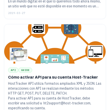
En un mundo digital en el que lo queremos todo ahora mismo,
un sitio web que no esté disponible en ese momento es un
sitio web al que probablemente no volveremos en el futuro.
2019-03-27
Eso debería ser obvio para todos. Si no tiene cuidado, su sitio
web podría estar enviando a sus visitantes a la competencia.
Entonces, ¿cómo puede hacer un seguimiento de su sitio web
las 24 horas del día, los 7 días de la semana?
API
GUIDE
Cómo activar API para su cuenta Host-Tracker
HostTracker API utiliza formatos ampliados XML y JSON. Las
interacciones con API se realizan mediante los métodos
HTTP GET, POST, PUT, DELETE, PATCH.
Para activar API para su cuenta de HostTracker, debe
escribir una solicitud a
ht2support@host-tracker.com
,
especificando su cuenta.