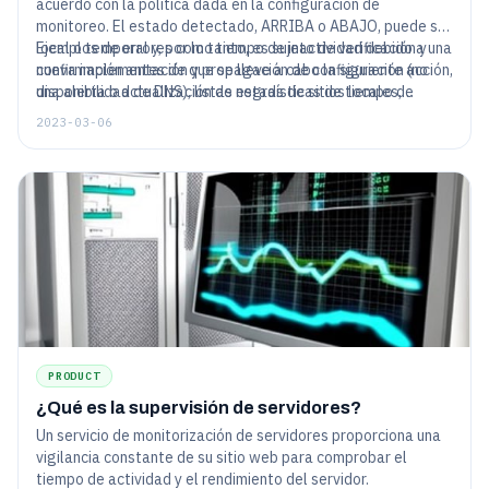
acuerdo con la política dada en la configuración de
monitoreo. El estado detectado, ARRIBA o ABAJO, puede ser
local o temporal y, por lo tanto, es sujeto de verificación y
Ejemplos de errores como tiempo de inactividad debido a una
confirmación antes de que se lleve a cabo la siguiente acción,
nueva implementación y propagación de configuración (no
una alerta o actualización de estadísticas de tiempo de
disponibilidad de DNS), listas negras de sitios locales,
actividad.
entorno incompatible de verificación de tecnologías de
2023-03-06
agente a servidor, se verifican con nuevas verificaciones
desde ubicaciones de ubicación geográfica configurada.
PRODUCT
¿Qué es la supervisión de servidores?
Un servicio de monitorización de servidores proporciona una
vigilancia constante de su sitio web para comprobar el
tiempo de actividad y el rendimiento del servidor.