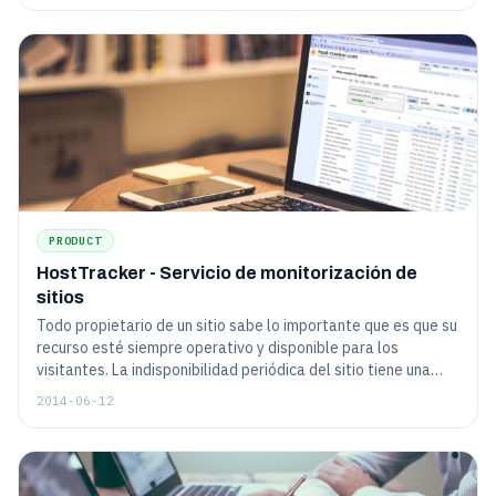
PRODUCT
HostTracker - Servicio de monitorización de
sitios
Todo propietario de un sitio sabe lo importante que es que su
recurso esté siempre operativo y disponible para los
visitantes. La indisponibilidad periódica del sitio tiene una
mala influencia incluso en sus posiciones en los motores de
2014-06-12
búsqueda (como han afirmado repetidamente los
representantes de Google), por no mencionar el hecho de
que a los visitantes les desagradan enormemente tales
"accidentes"...