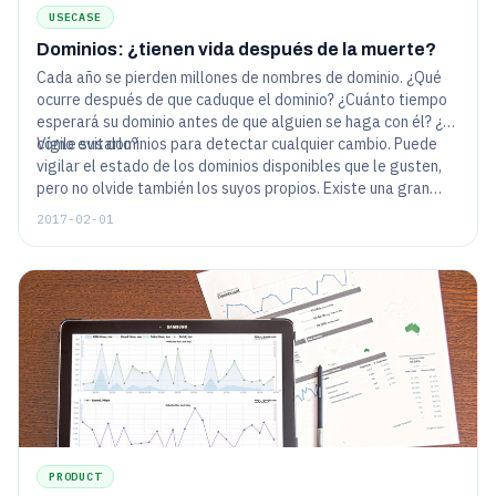
USECASE
Dominios: ¿tienen vida después de la muerte?
Cada año se pierden millones de nombres de dominio. ¿Qué
ocurre después de que caduque el dominio? ¿Cuánto tiempo
esperará su dominio antes de que alguien se haga con él? ¿Y
cómo evitarlo?
Vigile sus dominios para detectar cualquier cambio. Puede
vigilar el estado de los dominios disponibles que le gusten,
pero no olvide también los suyos propios. Existe una gran
variedad de servicios, como HostTracker, que proporcionan
2017-02-01
una forma fácil y eficaz de rastrear cualquier cambio en el
estado de los dominios.
PRODUCT