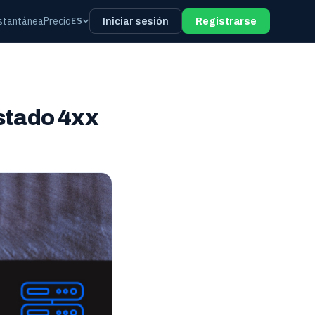
stantánea
Precio
ES
Iniciar sesión
Registrarse
estado 4xx