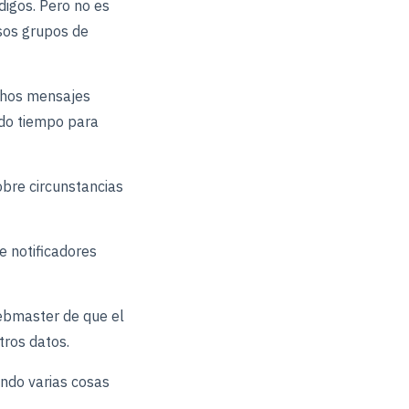
digos. Pero no es
esos grupos de
ichos mensajes
ado tiempo para
obre circunstancias
e notificadores
ebmaster de que el
tros datos.
ando varias cosas