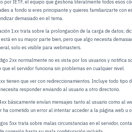
 por IETF, el equipo que gestiona literalmente todos esos có
dies a fondo si eres principiante y quieres familiarizarte con 
fundizar demasiado en el tema.
cación 1xx trata sobre la prolongación de la carga de datos; d
o está en su mayor parte bien, pero que algo necesita demasi
eneral, solo es visible para webmasters.
digo 2xx normalmente no es vista por los usuarios y notifica s
 que el servidor funciona sin problemas en cualquier nivel.
3xx tienen que ver con redireccionamientos. Incluye todo tipo d
necesita responder enviando al usuario a otro directorio.
s 4xx básicamente envían mensajes tanto al usuario como al w
or ha cometido un error al intentar acceder a la página web u o
igos 5xx trata sobre malas circunstancias en el servidor, cont
 conexión hasta su mala configuración incluida.