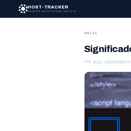
HOST-TRACKER
website monitoring service
BLOG
Significad
POR
ALEX SHASHENKO
20