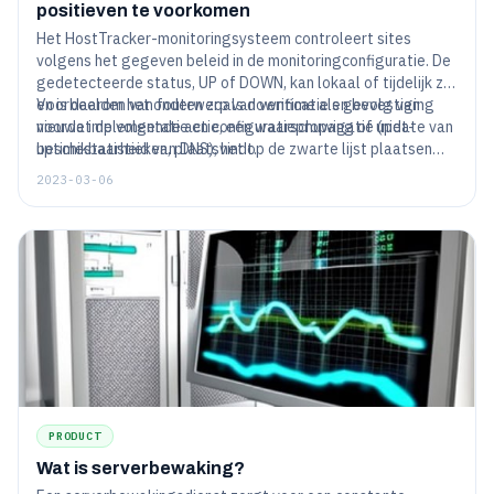
positieven te voorkomen
Het HostTracker-monitoringsysteem controleert sites
volgens het gegeven beleid in de monitoringconfiguratie. De
gedetecteerde status, UP of DOWN, kan lokaal of tijdelijk zijn
en is daarom het onderwerp van verificatie en bevestiging
Voorbeelden van fouten zoals downtime als gevolg van
voordat de volgende actie, een waarschuwing of update van
nieuwe implementatie en configuratiepropagatie (niet-
uptimestatistieken, plaatsvindt.
beschikbaarheid van DNS), het op de zwarte lijst plaatsen
van lokale sites, incompatibele omgevingen van het
2023-03-06
controleren van agent-naar-server-technologieën, worden
geverifieerd met hercontroles vanaf locaties met een
geconfigureerde geolocatie.
PRODUCT
Wat is serverbewaking?