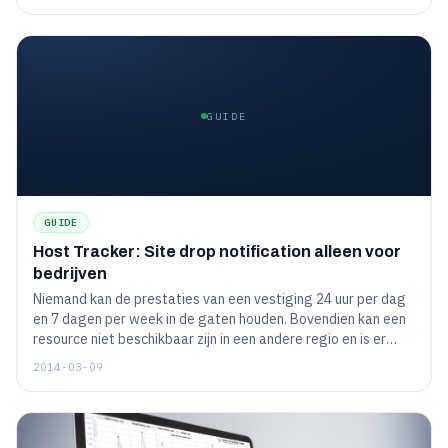
vertegenwoordigers van Google herhaaldelijk hebben
beweerd), om nog maar te zwijgen van het feit dat
bezoekers zeer ontstemd zijn over dergelijke "ongelukjes"...
GUIDE
GUIDE
Host Tracker: Site drop notification alleen voor
bedrijven
Niemand kan de prestaties van een vestiging 24 uur per dag
en 7 dagen per week in de gaten houden. Bovendien kan een
resource niet beschikbaar zijn in een andere regio en is er
geen enkele manier voor een manager om dit op te volgen.
2014-03-09
Om deze problemen op te lossen is de dienst HostTracker
ontworpen, die de beschikbaarheid van de site controleert.
Het detecteert site drops, analyseert het probleem en stuurt
een waarschuwing naar de beheerder of resource