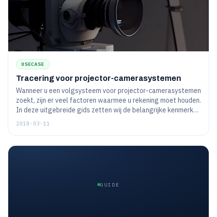
USECASE
Tracering voor projector-camerasystemen
Wanneer u een volgsysteem voor projector-camerasystemen
zoekt, zijn er veel factoren waarmee u rekening moet houden.
In deze uitgebreide gids zetten wij de belangrijke kenmerken
en specificaties op een rijtje, zodat u een weloverwogen
2018-03-11
aankoop kunt doen. Bovendien geven wij u enkele tips voor
het gebruik van uw volgsysteem voor projector-
camerasystemen zodra u het hebt gekocht!
GUIDE