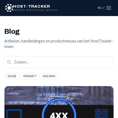
HOST-TRACKER
NL
website monitoring service
Blog
Artikelen, handleidingen en productnieuws van het HostTracker-
team.
GUIDE
PRODUCT
USECASE