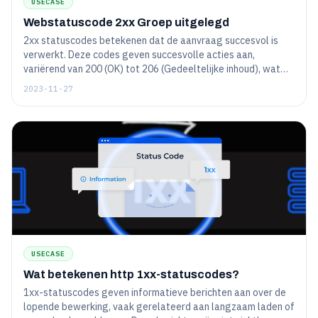
USECASE
Webstatuscode 2xx Groep uitgelegd
2xx statuscodes betekenen dat de aanvraag succesvol is
verwerkt. Deze codes geven succesvolle acties aan,
variërend van 200 (OK) tot 206 (Gedeeltelijke inhoud), wat
een effectieve communicatie tussen client en server
2023-11-27
bevestigt.
USECASE
Wat betekenen http 1xx-statuscodes?
1xx-statuscodes geven informatieve berichten aan over de
lopende bewerking, vaak gerelateerd aan langzaam laden of