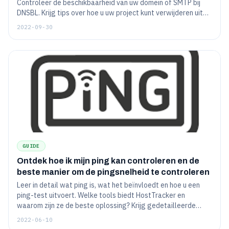
Controleer de beschikbaarheid van uw domein of SMTP bij
DNSBL. Krijg tips over hoe u uw project kunt verwijderen uit
de spamdatabase, evenals tips over hoe u kunt voorkomen
2022-09-30
dat u op de zwarte lijst komt te staan.
GUIDE
Ontdek hoe ik mijn ping kan controleren en de
beste manier om de pingsnelheid te controleren
Leer in detail wat ping is, wat het beïnvloedt en hoe u een
ping-test uitvoert. Welke tools biedt HostTracker en
waarom zijn ze de beste oplossing? Krijg gedetailleerde
instructies voor het opzetten van IP ping tet of server ping
2022-06-10
test, enz.