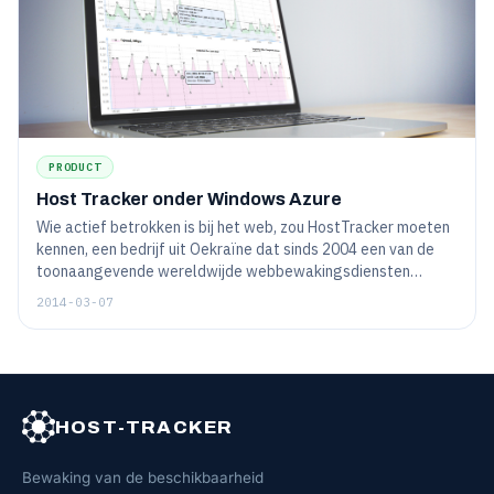
management...
PRODUCT
Host Tracker onder Windows Azure
Wie actief betrokken is bij het web, zou HostTracker moeten
kennen, een bedrijf uit Oekraïne dat sinds 2004 een van de
toonaangevende wereldwijde webbewakingsdiensten
ondersteunt. Het doel is om de gezondheid en
2014-03-07
toegankelijkheid van websites in near-real-time te
monitoren. Met behulp van een waarschuwingssysteem
maakt HostTracker het mogelijk om downtime te
verminderen, de kwaliteit van de dienstverlening voor
gebruikers te verbeteren, problemen snel te lokaliseren...
HOST-TRACKER
Bewaking van de beschikbaarheid