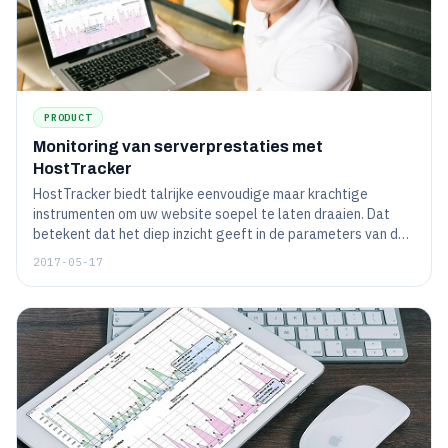
PRODUCT
Monitoring van serverprestaties met
HostTracker
HostTracker biedt talrijke eenvoudige maar krachtige
instrumenten om uw website soepel te laten draaien. Dat
betekent dat het diep inzicht geeft in de parameters van de
serverbronnen zoals CPU, RAM en HDD. Lees verder voor
2017-05-17
meer informatie over "Monitor CPU, RAM, HDD" tool, en
waarom u het zou moeten gebruiken.