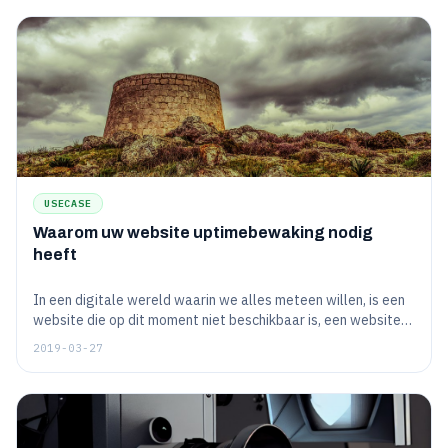
USECASE
Waarom uw website uptimebewaking nodig
heeft
In een digitale wereld waarin we alles meteen willen, is een
website die op dit moment niet beschikbaar is, een website
waar we in de toekomst waarschijnlijk niet meer naar terug
2019-03-27
zullen gaan. Dat zou voor iedereen duidelijk moeten zijn. Als u
niet oppast, kan uw website uw bezoekers naar uw
concurrenten sturen. Dus hoe houdt u uw website 24/7 in de
gaten?