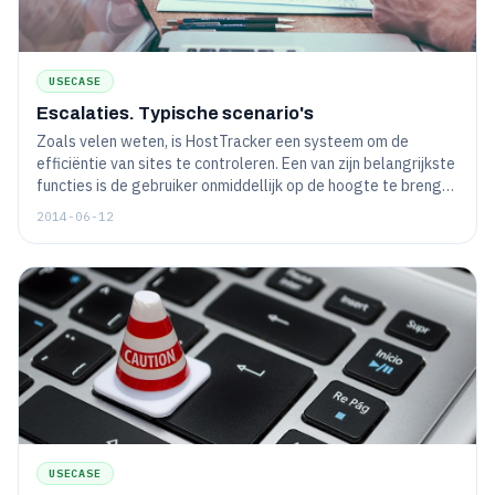
USECASE
Escalaties. Typische scenario's
Zoals velen weten, is HostTracker een systeem om de
efficiëntie van sites te controleren. Een van zijn belangrijkste
functies is de gebruiker onmiddellijk op de hoogte te brengen
van eventuele problemen. De efficiëntie van de meldingen en
2014-06-12
het aanvaardbare niveau van "detalisatie" zijn belangrijk. Als
u waarschuwingen stuurt bij elke "sneeze", zal de persoon
niet de belangrijke informatie vinden in deze stroom...
USECASE