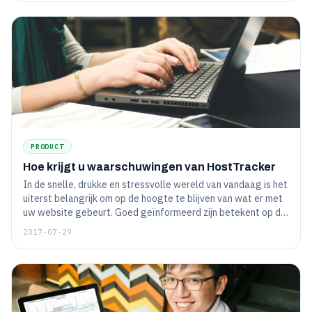
PRODUCT
Hoe krijgt u waarschuwingen van HostTracker
In de snelle, drukke en stressvolle wereld van vandaag is het
uiterst belangrijk om op de hoogte te blijven van wat er met
uw website gebeurt. Goed geïnformeerd zijn betekent op de
hoogte zijn van de snelheid waarmee de bewakingsdienst
2017-07-29
contact met u kan opnemen - want hoe kunt u de wereld
redden als u niet op tijd weet wat er is gebeurd?