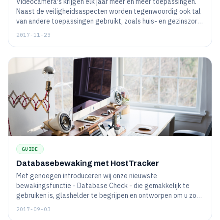
Videocamera's krijgen elk jaar meer en meer toepassingen.
Naast de veiligheidsaspecten worden tegenwoordig ook tal
van andere toepassingen gebruikt, zoals huis- en gezinszorg,
entertainment, onderwijs enz.
2017-11-23
GUIDE
Databasebewaking met HostTracker
Met genoegen introduceren wij onze nieuwste
bewakingsfunctie - Database Check - die gemakkelijk te
gebruiken is, glashelder te begrijpen en ontworpen om u zo
vlot mogelijk door de 'kritieke uren' van uw website te
2017-09-03
loodsen.