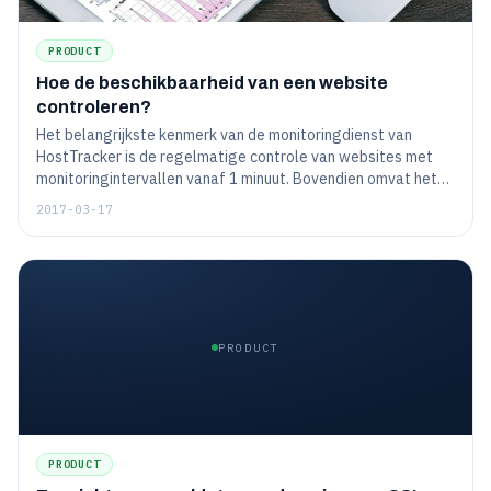
PRODUCT
Hoe de beschikbaarheid van een website
controleren?
Het belangrijkste kenmerk van de monitoringdienst van
HostTracker is de regelmatige controle van websites met
monitoringintervallen vanaf 1 minuut. Bovendien omvat het
speciale wereldwijde netwerk van controlepunten van
2017-03-17
HostTracker momenteel meer dan 140 servers over de hele
wereld.
PRODUCT
PRODUCT