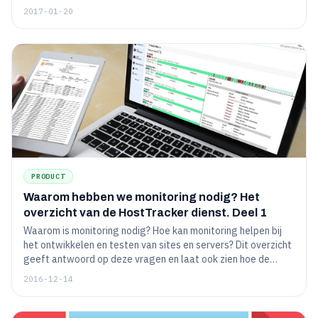
echter een grote verscheidenheid aan tools om diverse
2017-01-20
problemen op te lossen, waaronder verschillende
netwerkproblemen. In een reeks publicaties hebben we
besloten om alle functies van onze dienst grondig te
beschrijven, ook om onze ervaring in de ontwikkeling van
dergelijke projecten met u te delen en interessante
uitdagingen te vermelden waarmee we geconfronteerd
werden.
PRODUCT
Waarom hebben we monitoring nodig? Het
overzicht van de HostTracker dienst. Deel 1
Waarom is monitoring nodig? Hoe kan monitoring helpen bij
het ontwikkelen en testen van sites en servers? Dit overzicht
geeft antwoord op deze vragen en laat ook zien hoe de
eenvoudige wens om uw werk te optimaliseren kan worden
2016-12-14
omgezet in een nuttig product voor anderen, en hoe u de
'startup spirit' niet verliest en uw klanten altijd bijhoudt.