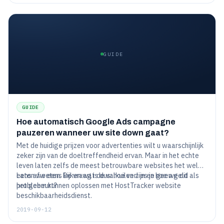
GUIDE
GUIDE
Hoe automatisch Google Ads campagne
pauzeren wanneer uw site down gaat?
Met de huidige prijzen voor advertenties wilt u waarschijnlijk
zeker zijn van de doeltreffendheid ervan. Maar in het echte
leven laten zelfs de meest betrouwbare websites het wel
eens afweten. De vraag is dus: hoe verlies je geen geld als
Laten we eens kijken wat de valkuilen zijn en hoe we dit
het gebeurt?
probleem kunnen oplossen met HostTracker website
beschikbaarheidsdienst.
2019-09-12