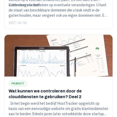
achterwege laten?
Controleer uw domeinen op eventuele veranderingen. U kunt
de staat van beschikbare domeinen die u leuk vindt in de
gaten houden, maar vergeet ook uw eigen domeinen niet. Er
is een grote verscheidenheid aan diensten, zoals
2017-02-01
HostTracker, die een gemakkelijke, efficiënte manier bieden
om wijzigingen in de status van domeinen te volgen.
PRODUCT
Wat kunnen we controleren door de
clouddiensten te gebruiken? Deel 2
In het begin werd het bedrijf HostTracker opgericht op
basis van een eenvoudige website om gratis klantendiensten
aan te bieden. Enkele jaren later ontwikkelde deze startup