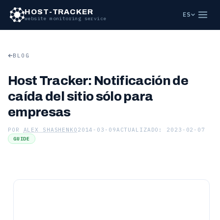
HOST-TRACKER
ES
website monitoring service
BLOG
Host Tracker: Notificación de
caída del sitio sólo para
empresas
POR
ALEX SHASHENKO
2014-03-09
ACTUALIZADO: 2023-02-07
GUIDE