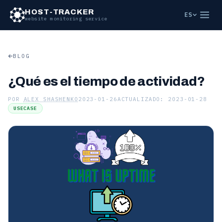
HOST-TRACKER
ES
website monitoring service
BLOG
¿Qué es el tiempo de actividad?
POR
ALEX SHASHENKO
2023-01-26
ACTUALIZADO: 2023-01-28
USECASE