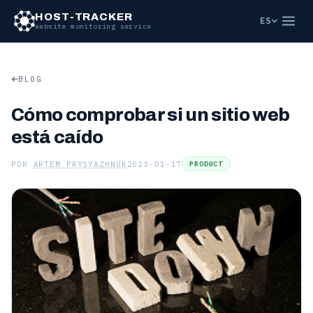
HOST-TRACKER
ES
website monitoring service
BLOG
Cómo comprobar si un sitio web
está caído
POR
ARTEM PRYSYAZHNUK
2023-01-17
PRODUCT