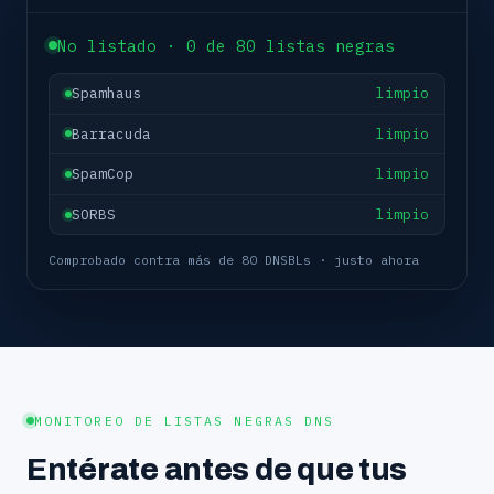
No listado · 0 de 80 listas negras
Spamhaus
limpio
Barracuda
limpio
SpamCop
limpio
SORBS
limpio
Comprobado contra más de 80 DNSBLs · justo ahora
MONITOREO DE LISTAS NEGRAS DNS
Entérate antes de que tus