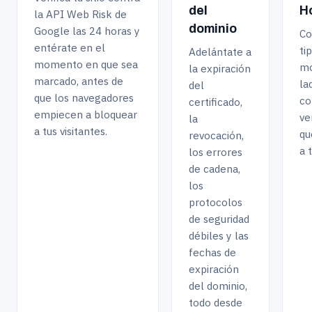
económica de proteger la entregabilidad del correo sin
del
H
la API Web Risk de
esperar a que los clientes avisen de que faltan mensajes.
dominio
Google las 24 horas y
Co
entérate en el
ti
Adelántate a
momento en que sea
mo
la expiración
marcado, antes de
la
del
que los navegadores
co
certificado,
empiecen a bloquear
ve
la
a tus visitantes.
qu
revocación,
a t
los errores
de cadena,
los
protocolos
de seguridad
débiles y las
fechas de
expiración
del dominio,
todo desde