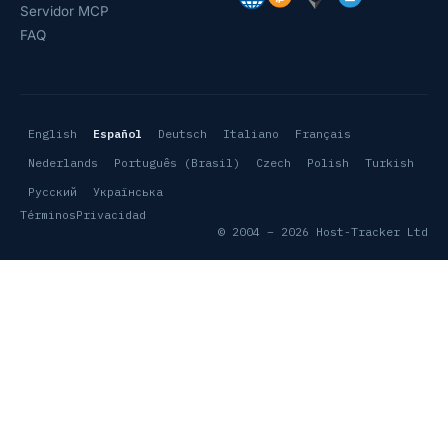
Servidor MCP
FAQ
English
Español
Deutsch
Italiano
Français
Nederlands
Português (Brasil)
Czech
Polish
Turkish
Русский
Українська
Términos
Privacidad
© 2004 – 2026 Host-Tracker Ltd