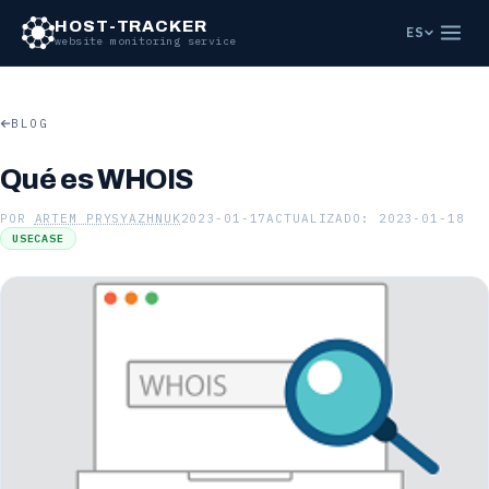
Saltar al contenido principal
HOST-TRACKER
ES
website monitoring service
BLOG
Qué es WHOIS
POR
ARTEM PRYSYAZHNUK
2023-01-17
ACTUALIZADO: 2023-01-18
USECASE