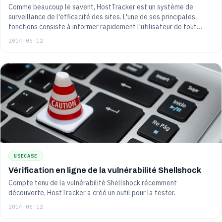
Comme beaucoup le savent, HostTracker est un système de
surveillance de l'efficacité des sites. L'une de ses principales
fonctions consiste à informer rapidement l'utilisateur de tout
problème. L'efficacité des notifications et le niveau acceptable de
2014-06-12
" détalonnage " sont importants. Si vous envoyez des alertes à
chaque "éternuement", la personne ne trouvera pas les
informations importantes dans ce flux...
USECASE
Vérification en ligne de la vulnérabilité Shellshock
Compte tenu de la vulnérabilité Shellshock récemment
découverte, HostTracker a créé un outil pour la tester.
2014-06-12