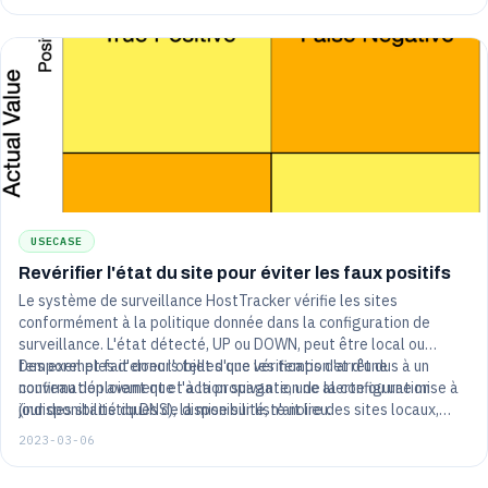
USECASE
Revérifier l'état du site pour éviter les faux positifs
Le système de surveillance HostTracker vérifie les sites
conformément à la politique donnée dans la configuration de
surveillance. L'état détecté, UP ou DOWN, peut être local ou
temporel et fait donc l'objet d'une vérification et d'une
Des exemples d'erreurs telles que les temps d'arrêt dus à un
confirmation avant que l'action suivante, une alerte ou une mise à
nouveau déploiement et à la propagation de la configuration
jour des statistiques de disponibilité, n'ait lieu.
(indisponibilité du DNS), la mise sur liste noire des sites locaux,
l'environnement incompatible de l'agent de vérification avec les
2023-03-06
technologies du serveur, sont vérifiés par des revérifications à
partir des emplacements de géolocalisation configurés.