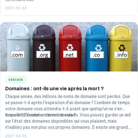
2017-03-10
USECASE
Domaines : ont-ils une vie après la mort ?
Chaque année, des millions de noms de domaine sont perdus. Que
se passe-t-il après l'expiration d'un domaine ? Combien de temps
votre domaine vous attendra-t-il avant que quelqu'un ne s'en
empare ? Et comment omettre cela ?
Surveillez l'évolution de vos domaines. Vous pouvez garder un œil
sur l'état des domaines disponibles qui vous plaisent, mais
n'oubliez pas non plus vos propres domaines. Il existe une grande
variété de services, comme HostTracker, qui offrent un moyen
2017-02-01