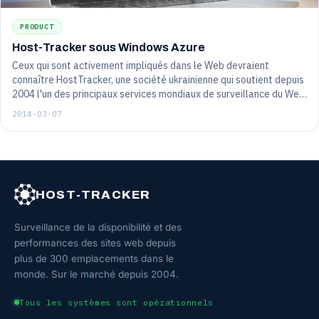
PRODUCT
Host-Tracker sous Windows Azure
Ceux qui sont activement impliqués dans le Web devraient
connaître HostTracker, une société ukrainienne qui soutient depuis
2004 l'un des principaux services mondiaux de surveillance du Web.
Son objectif est de surveiller la santé et l'accessibilité des sites
2014-03-07
en temps quasi réel. Grâce à un système de messages d'alerte,
HostTracker permet de réduire les temps d'arrêt, d'améliorer la
qualité de service pour les utilisateurs, de localiser rapidement les
problèmes...
HOST-TRACKER
Surveillance de la disponibilité et des
performances des sites web depuis
plus de 300 emplacements dans le
monde. Sur le marché depuis 2004.
Tous les systèmes sont opérationnels