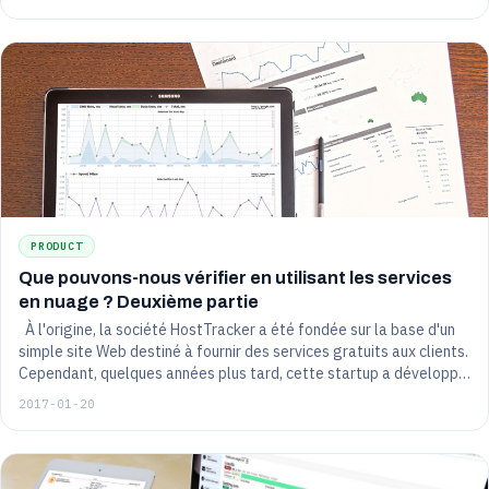
simple et efficace de suivre tout changement d'état d'un domaine.
PRODUCT
Que pouvons-nous vérifier en utilisant les services
en nuage ? Deuxième partie
À l'origine, la société HostTracker a été fondée sur la base d'un
simple site Web destiné à fournir des services gratuits aux clients.
Cependant, quelques années plus tard, cette startup a développé
une grande variété d'outils servant à résoudre divers problèmes, y
2017-01-20
compris différents problèmes de réseau. Dans une série de
publications, nous avons décidé de décrire en détail toutes les
caractéristiques de notre service, de partager avec vous notre
expérience dans le développement de tels projets et de