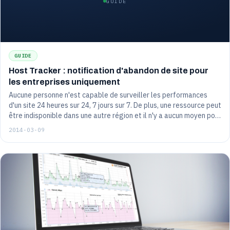
GUIDE
GUIDE
Host Tracker : notification d'abandon de site pour
les entreprises uniquement
Aucune personne n'est capable de surveiller les performances
d'un site 24 heures sur 24, 7 jours sur 7. De plus, une ressource peut
être indisponible dans une autre région et il n'y a aucun moyen pour
un gestionnaire de le suivre. C'est pour résoudre ces problèmes
2014-03-09
que le service HostTracker, qui surveille la disponibilité du site, a
été conçu. Il détecte les chutes de site, analyse le problème et
envoie une alerte à l'administrateur ou au gestionnaire de la
ressource...