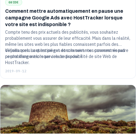
GUIDE
Comment mettre automatiquement en pause une
campagne Google Ads avec HostTracker lorsque
votre site est indisponible ?
Compte tenu des prix actuels des publicités, vous souhaitez
probablement vous assurer de leur efficacité. Mais dans la réalité,
même les sites web les plus fiables connaissent parfois des
défaillances. La question est donc la suivante : comment ne pas
Voyons quels sont les pièges et comment nous pouvons résoudre
perdre d'argent lorsque cela se produit ?
ce problème avec le service de disponibilité de site Web de
HostTracker.
2019-09-12