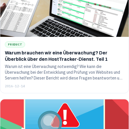
mentionner les défis intéressants auxquels nous avons été
confrontés.
PRODUCT
Warum brauchen wir eine Überwachung? Der
Überblick über den HostTracker-Dienst. Teil 1
Warum ist eine Überwachung notwendig? Wie kann die
Überwachung bei der Entwicklung und Prüfung von Websites und
Servern helfen? Dieser Bericht wird diese Fragen beantworten und
auch zeigen, wie der einfache Wunsch, die eigene Arbeit zu
2016-12-14
optimieren, in ein nützliches Produkt für andere umgewandelt
werden kann, und wie man den "Startup-Geist" nicht verliert und
immer mit seinen Kunden mithalten kann.