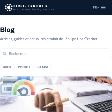
Aller au contenu principal
HOST-TRACKER
FR
website monitoring service
Blog
Articles, guides et actualités produit de l'équipe HostTracker.
GUIDE
PRODUCT
USECASE