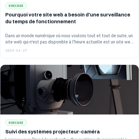
USECASE
Pourquoi votre site web a besoin d'une surveillance
du temps de fonctionnement
Dans un monde numérique où nous voulons tout et tout de suite, un
site web qui n'est pas disponible à l'heure actuelle est un site web
sur lequel nous ne reviendrons probablement pas à l'avenir. Cela
2019-03-27
devrait être évident pour tout le monde. Si vous n'y prenez pas
garde, votre site web pourrait envoyer vos visiteurs chez vos
concurrents. Alors, comment suivre votre site web 24 heures sur
24, 7 jours sur 7 ?
USECASE
Suivi des systèmes projecteur-caméra