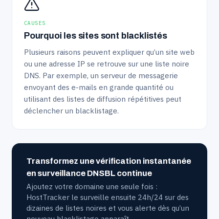
CAUSES
Pourquoi les sites sont blacklistés
Plusieurs raisons peuvent expliquer qu’un site web
ou une adresse IP se retrouve sur une liste noire
DNS. Par exemple, un serveur de messagerie
envoyant des e-mails en grande quantité ou
utilisant des listes de diffusion répétitives peut
déclencher un blacklistage.
Transformez une vérification instantanée
en surveillance DNSBL continue
Ajoutez votre domaine une seule fois :
HostTracker le surveille ensuite 24h/24 sur des
dizaines de listes noires et vous alerte dès qu’un
nouveau blacklistage apparaît.