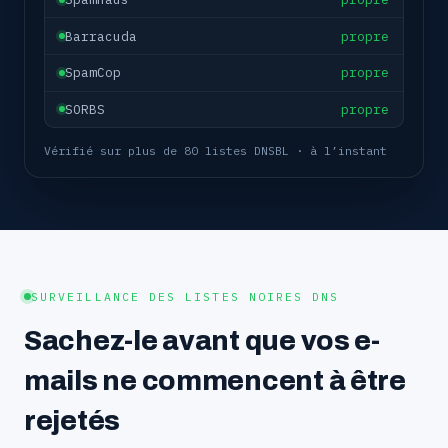
Barracuda
propre
SpamCop
propre
SORBS
propre
Vérifié sur plus de 80 listes DNSBL · à l’instant
SURVEILLANCE DES LISTES NOIRES DNS
Sachez-le avant que vos e-
mails ne commencent à être
rejetés