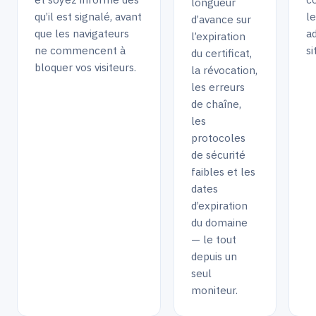
économique de protéger la délivrabilité de vos e-mails
longueur
visibilité dans les moteurs de recherche.
qu’il est signalé, avant
le
sans attendre qu’un client vous signale des messages
d’avance sur
que les navigateurs
a
l’expiration
manquants.
ne commencent à
si
du certificat,
bloquer vos visiteurs.
la révocation,
les erreurs
de chaîne,
les
protocoles
de sécurité
faibles et les
dates
d’expiration
du domaine
— le tout
depuis un
seul
moniteur.