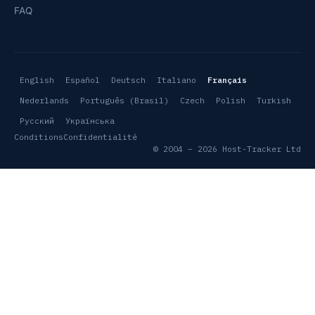
FAQ
English
Español
Deutsch
Italiano
Français
Nederlands
Português (Brasil)
Czech
Polish
Turkish
Русский
Українська
Conditions
Confidentialité
© 2004 – 2026 Host-Tracker Ltd