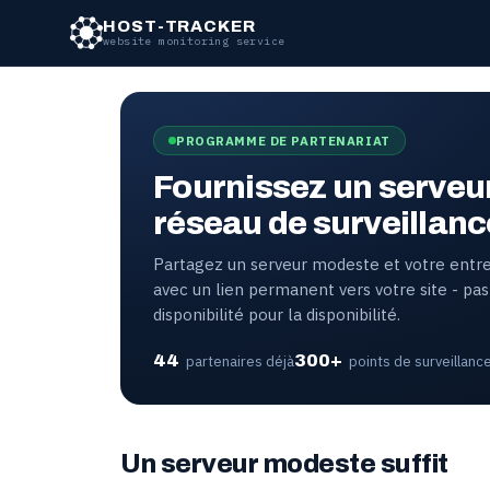
HOST-TRACKER
website monitoring service
PROGRAMME DE PARTENARIAT
Fournissez un serveur
réseau de surveillanc
Partagez un serveur modeste et votre entrep
avec un lien permanent vers votre site - pas 
disponibilité pour la disponibilité.
44
300+
partenaires déjà
points de surveillanc
Un serveur modeste suffit