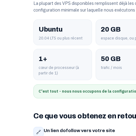
La plupart des VPS disponibles remplissent déjà les c
configuration minimale sur laquelle nous exécutons 
Ubuntu
20 GB
20.04 LTS ou plus récent
espace disque, ou 
1+
50 GB
cœur de processeur (à
trafic / mois
partir de 1)
C'est tout - nous nous occupons de la configurati
Ce que vous obtenez en retou
Un lien dofollow vers votre site
🔗