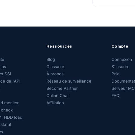
Ressources
Compte
ité
Blog
Connexion
ons
Glossaire
S’inscrire
et SSL
À propos
Prix
ce de l’API
Réseau de surveillance
Documentati
s
Become Partner
Serveur MC
Online Chat
FAQ
d monitor
Affiliation
 check
, HDD load
statut
es