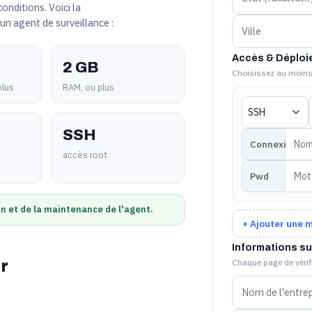
onditions. Voici la
un agent de surveillance :
Accès & Déploi
2 GB
Choisissez au moins
plus
RAM, ou plus
SSH
Connexion
accès root
Pwd
on et de la maintenance de l'agent.
+ Ajouter une 
Informations su
r
Chaque page de vérifi