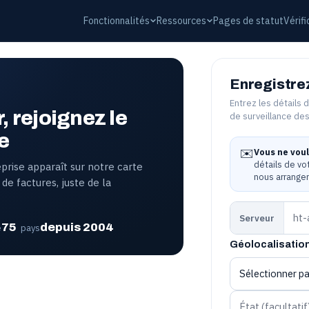
Fonctionnalités
Ressources
Pages de statut
Vérif
Enregistrez
Entrez les détails 
, rejoignez le
de surveillance de
e
✉️
Vous ne voul
détails de vo
rise apparaît sur notre carte
nous arranger
de factures, juste de la
Serveur
75
depuis 2004
e
pays
Géolocalisation