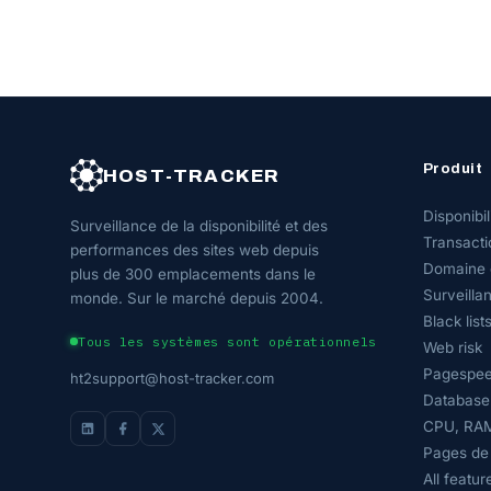
Produit
HOST-TRACKER
Disponibil
Surveillance de la disponibilité et des
Transacti
performances des sites web depuis
Domaine 
plus de 300 emplacements dans le
Surveillan
monde. Sur le marché depuis 2004.
Black list
Tous les systèmes sont opérationnels
Web risk
Pagespee
ht2support@host-tracker.com
Database
CPU, RAM
Pages de 
All featur