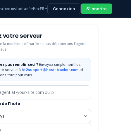
ication instantanée
Prix
FR
Connexion
S’inscrire
 votre serveur
de la machine préparée - nous déploierons l'agent
ssus.
ez pas remplir ceci ?
Envoyez simplement les
tre serveur à
ht2support@host-tracker.com
et
ons tout pour vous.
 de l'hôte