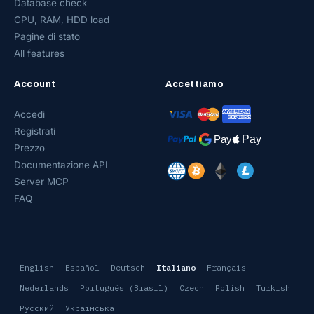
Database check
CPU, RAM, HDD load
Pagine di stato
All features
Account
Accettiamo
Accedi
Registrati
Prezzo
Documentazione API
Server MCP
FAQ
English
Español
Deutsch
Italiano
Français
Nederlands
Português (Brasil)
Czech
Polish
Turkish
Русский
Українська