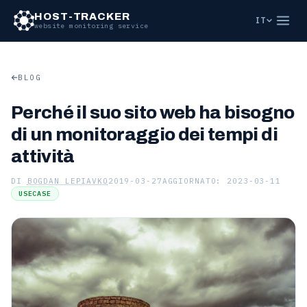
HOST-TRACKER
IT
website monitoring service
BLOG
Perché il suo sito web ha bisogno
di un monitoraggio dei tempi di
attività
DI
BOGDAN LEPIAVKO
2019-03-27
AGGIORNATO: 2023-03-11
USECASE