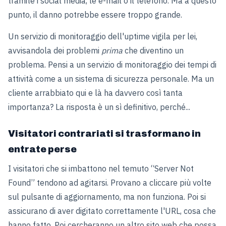
tramite i social media, le e-mail o il telefono. Ma a questo
punto, il danno potrebbe essere troppo grande.
Un servizio di monitoraggio dell'uptime vigila per lei,
avvisandola dei problemi
prima
che diventino un
problema. Pensi a un servizio di monitoraggio dei tempi di
attività come a un sistema di sicurezza personale. Ma un
cliente arrabbiato qui e là ha davvero così tanta
importanza? La risposta è un sì definitivo, perché...
Visitatori contrariati si trasformano in
entrate perse
I visitatori che si imbattono nel temuto “Server Not
Found” tendono ad agitarsi. Provano a cliccare più volte
sul pulsante di aggiornamento, ma non funziona. Poi si
assicurano di aver digitato correttamente l'URL, cosa che
hanno fatto. Poi cercheranno un altro sito web che possa