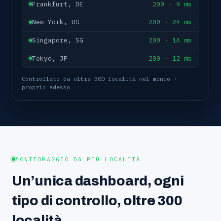
Frankfurt, DE
200 · 9 ms
New York, US
200 · 24 ms
Singapore, SG
200 · 14 ms
Tokyo, JP
200 · 12 ms
Controllato da oltre 300 località nel mondo ·
proprio adesso
MONITORAGGIO DA PIÙ LOCALITÀ
Un’unica dashboard, ogni
tipo di controllo, oltre 300
località