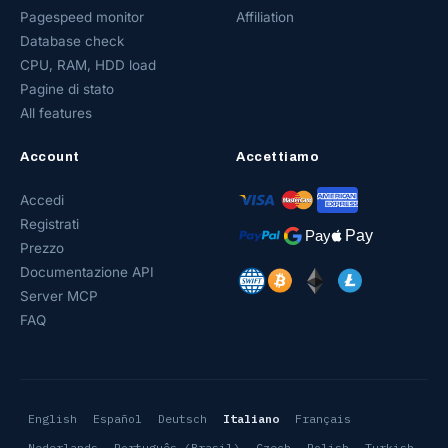
Pagespeed monitor
Affiliation
Database check
CPU, RAM, HDD load
Pagine di stato
All features
Account
Accettiamo
Accedi
Registrati
Prezzo
Documentazione API
Server MCP
FAQ
English
Español
Deutsch
Italiano
Français
Nederlands
Português (Brasil)
Czech
Polish
Turkish