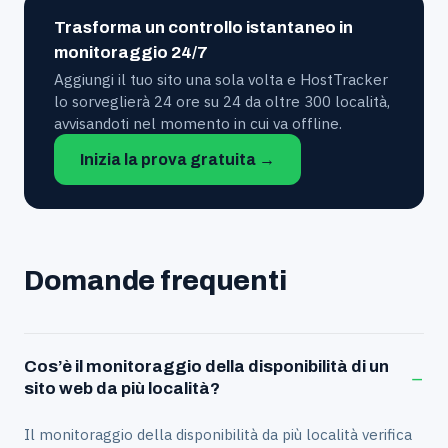
Trasforma un controllo istantaneo in
monitoraggio 24/7
Aggiungi il tuo sito una sola volta e HostTracker
lo sorveglierà 24 ore su 24 da oltre 300 località,
avvisandoti nel momento in cui va offline.
Inizia la prova gratuita →
Domande frequenti
Cos’è il monitoraggio della disponibilità di un
−
sito web da più località?
Il monitoraggio della disponibilità da più località verifica