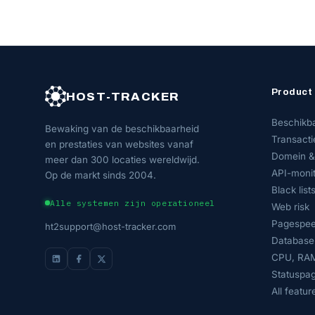
Product
HOST-TRACKER
Beschikb
Bewaking van de beschikbaarheid
Transacti
en prestaties van websites vanaf
Domein &
meer dan 300 locaties wereldwijd.
API-monit
Op de markt sinds 2004.
Black list
Alle systemen zijn operationeel
Web risk
Pagespee
ht2support@host-tracker.com
Database
CPU, RAM
Statuspag
All featur