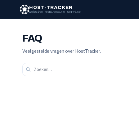
HOST-TRACKER
website monitoring service
FAQ
Veelgestelde vragen over HostTracker.