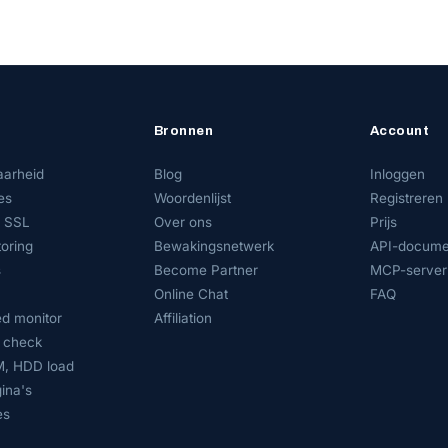
Bronnen
Account
aarheid
Blog
Inloggen
es
Woordenlijst
Registreren
 SSL
Over ons
Prijs
oring
Bewakingsnetwerk
API-docume
s
Become Partner
MCP-server
Online Chat
FAQ
d monitor
Affiliation
 check
, HDD load
ina's
es