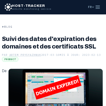
Aller au contenu principal
HOST-TRACKER
FR
website monitoring service
BLOG
Suivi des dates d'expiration des
domaines et des certificats SSL
PAR
ARTEM PRYSYAZHNUK
2017-03-10
MIS À JOUR: 2023-02-13
PRODUCT
De