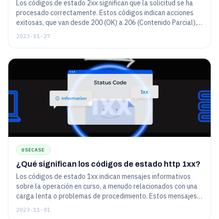
Los códigos de estado 2xx significan que la solicitud se ha
procesado correctamente. Estos códigos indican acciones
exitosas, que van desde 200 (OK) a 206 (Contenido Parcial),
confirmando la comunicación efectiva entre el cliente y el
2023-11-27
servidor.
USECASE
¿Qué significan los códigos de estado http 1xx?
Los códigos de estado 1xx indican mensajes informativos
sobre la operación en curso, a menudo relacionados con una
carga lenta o problemas de procedimiento. Estos mensajes
no son visibles para el usuario final y no indican ningún error
2023-11-01
crítico.