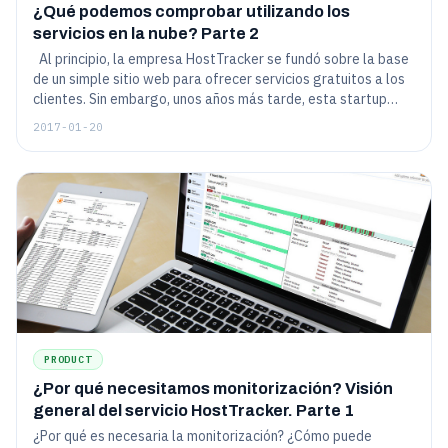
¿Qué podemos comprobar utilizando los
servicios en la nube? Parte 2
Al principio, la empresa HostTracker se fundó sobre la base
de un simple sitio web para ofrecer servicios gratuitos a los
clientes. Sin embargo, unos años más tarde, esta startup
desarrolló una amplia variedad de herramientas que sirven
2017-01-20
para resolver diversos problemas, incluyendo diferentes
problemas de red. En una serie de publicaciones, hemos
decidido describir a fondo todas las características de
nuestro servicio, así como compartir con usted nuestra
experiencia en el desarrollo de este tipo de proyectos y
mencionar retos interesantes a los que nos hemos
enfrentado.
PRODUCT
¿Por qué necesitamos monitorización? Visión
general del servicio HostTracker. Parte 1
¿Por qué es necesaria la monitorización? ¿Cómo puede