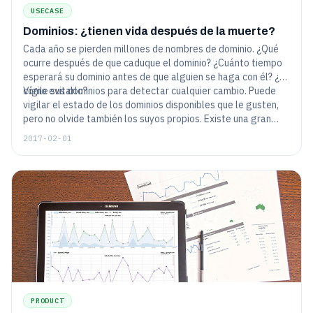
USECASE
Dominios: ¿tienen vida después de la muerte?
Cada año se pierden millones de nombres de dominio. ¿Qué
ocurre después de que caduque el dominio? ¿Cuánto tiempo
esperará su dominio antes de que alguien se haga con él? ¿Y
cómo evitarlo?
Vigile sus dominios para detectar cualquier cambio. Puede
vigilar el estado de los dominios disponibles que le gusten,
pero no olvide también los suyos propios. Existe una gran
variedad de servicios, como HostTracker, que proporcionan
2017-02-01
una forma fácil y eficaz de rastrear cualquier cambio en el
estado de los dominios.
PRODUCT