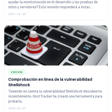
ayudar la monitorización en el desarrollo y las pruebas de
sitios y servidores? Esta revisión responderá a estas
preguntas y también mostrará cómo el simple deseo de
2016-12-14
optimizar su trabajo puede transformarse en un producto útil
para los demás, así como, la forma de no perder el "espíritu
de inicio" y siempre mantenerse al día con sus clientes.
USECASE
Comprobación en línea de la vulnerabilidad
Shellshock
Teniendo en cuenta la vulnerabilidad Shellshock descubierta
recientemente, HostTracker ha creado una herramienta para
probarla.
2014-06-12