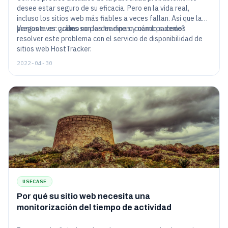
desee estar seguro de su eficacia. Pero en la vida real,
incluso los sitios web más fiables a veces fallan. Así que la
pregunta es: ¿cómo no perder dinero cuando sucede?
Vamos a ver cuáles son las trampas y cómo podemos
resolver este problema con el servicio de disponibilidad de
sitios web HostTracker.
2022-04-30
USECASE
Por qué su sitio web necesita una
monitorización del tiempo de actividad