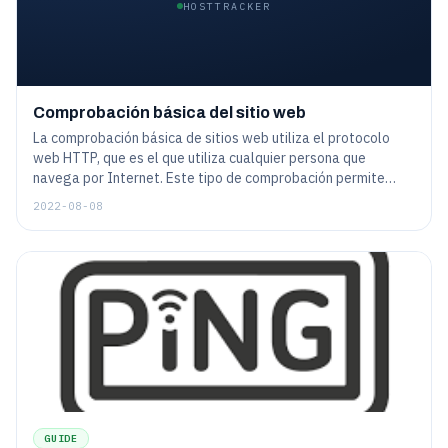
HOSTTRACKER
Comprobación básica del sitio web
La comprobación básica de sitios web utiliza el protocolo
web HTTP, que es el que utiliza cualquier persona que
navega por Internet. Este tipo de comprobación permite
crear una tarea de monitorización, para comprobar un sitio
2022-08-08
web de forma regular tal y como lo haría un cliente humano.
Aunque la web hoy en día es bastante complicada - y así
posiblemente podría ser una tarea de monitorización - las
características generales son bastante sencillas de
configurar.
GUIDE