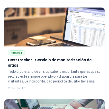
PRODUCT
HostTracker - Servicio de monitorización de
sitios
Todo propietario de un sitio sabe lo importante que es que su
recurso esté siempre operativo y disponible para los
visitantes. La indisponibilidad periódica del sitio tiene una
mala influencia incluso en sus posiciones en los motores de
2014-06-12
búsqueda (como han afirmado repetidamente los
representantes de Google), por no mencionar el hecho de
que a los visitantes les desagradan enormemente tales
"accidentes"...