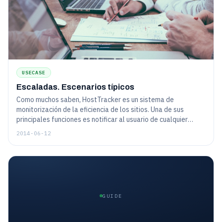
USECASE
Escaladas. Escenarios típicos
Como muchos saben, HostTracker es un sistema de
monitorización de la eficiencia de los sitios. Una de sus
principales funciones es notificar al usuario de cualquier
problema con prontitud. La eficiencia de las notificaciones y
2014-06-12
el nivel aceptable de "detalización" son importantes. Si envía
alertas a cada "estornudo", la persona no encontrará la
información importante en este flujo...
GUIDE