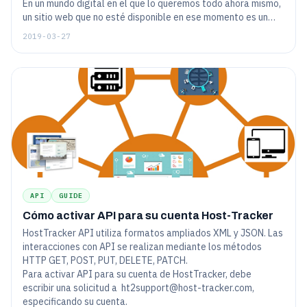
En un mundo digital en el que lo queremos todo ahora mismo,
un sitio web que no esté disponible en ese momento es un
sitio web al que probablemente no volveremos en el futuro.
2019-03-27
Eso debería ser obvio para todos. Si no tiene cuidado, su sitio
web podría estar enviando a sus visitantes a la competencia.
Entonces, ¿cómo puede hacer un seguimiento de su sitio web
las 24 horas del día, los 7 días de la semana?
API
GUIDE
Cómo activar API para su cuenta Host-Tracker
HostTracker API utiliza formatos ampliados XML y JSON. Las
interacciones con API se realizan mediante los métodos
HTTP GET, POST, PUT, DELETE, PATCH.
Para activar API para su cuenta de HostTracker, debe
escribir una solicitud a
ht2support@host-tracker.com
,
especificando su cuenta.