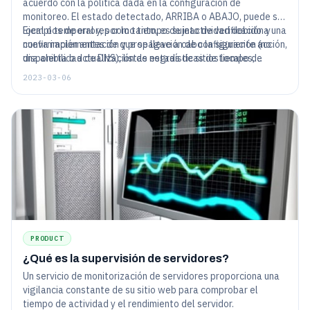
acuerdo con la política dada en la configuración de
monitoreo. El estado detectado, ARRIBA o ABAJO, puede ser
local o temporal y, por lo tanto, es sujeto de verificación y
Ejemplos de errores como tiempo de inactividad debido a una
confirmación antes de que se lleve a cabo la siguiente acción,
nueva implementación y propagación de configuración (no
una alerta o actualización de estadísticas de tiempo de
disponibilidad de DNS), listas negras de sitios locales,
actividad.
entorno incompatible de verificación de tecnologías de
2023-03-06
agente a servidor, se verifican con nuevas verificaciones
desde ubicaciones de ubicación geográfica configurada.
PRODUCT
¿Qué es la supervisión de servidores?
Un servicio de monitorización de servidores proporciona una
vigilancia constante de su sitio web para comprobar el
tiempo de actividad y el rendimiento del servidor.