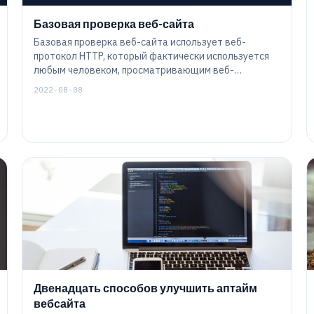
Базовая проверка веб-сайта
Базовая проверка веб-сайта использует веб-
протокол HTTP, который фактически используется
любым человеком, просматривающим веб-
страницы. Этот вид проверки позволяет создать
2022-08-08
задачу мониторинга, чтобы регулярно проверять
веб-сайт, как это делает пользователь. Хотя в
настоящее время веб-протокол довольно сложен -
и, возможно, так же может быть устроена задача
мониторинга - общие функции довольно просты в
настройке.
Двенадцать способов улучшить аптайм
вебсайта