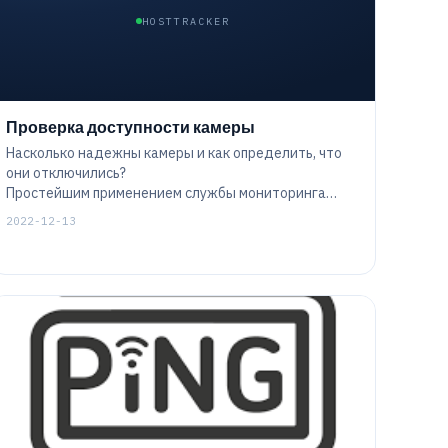
HOSTTRACKER
Проверка доступности камеры
Насколько надежны камеры и как определить, что
они отключились?
Простейшим применением службы мониторинга
является проверка доступности камеры -
2022-12-13
достаточно проверить, работает ли камера,
обратившись к ней по IP-адресу и определенному
порту.