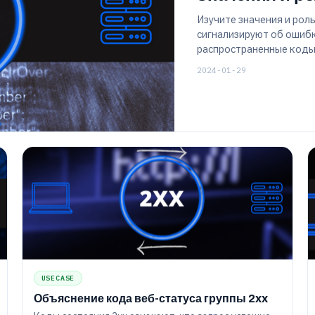
Изучите значения и рол
сигнализируют об ошибк
распространенные коды,
того, как они управляю
2024-01-29
устранением неполадок
USECASE
Объяснение кода веб-статуса группы 2xx