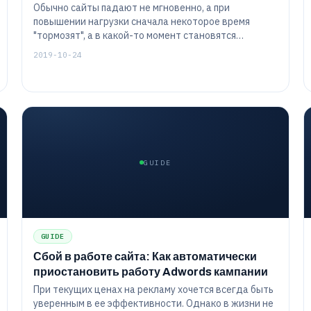
Обычно сайты падают не мгновенно, а при
повышении нагрузки сначала некоторое время
"тормозят", а в какой-то момент становятся
настолько перегруженными пользовательскими
2019-10-24
запросами, что перестают отвечать на их часть.
Сейчас же крайне важно предоставлять безопасные
и качественные услуги веб-хостинга, доступные в
любое время, это ключевое требование к
электронной коммерции. Владельцы сайтов
требуют безупречного обслуживания, 100%
безотказной работы и обеспечения качества ...
GUIDE
GUIDE
Сбой в работе сайта: Как автоматически
приостановить работу Adwords кампании
При текущих ценах на рекламу хочется всегда быть
уверенным в ее эффективности. Однако в жизни не