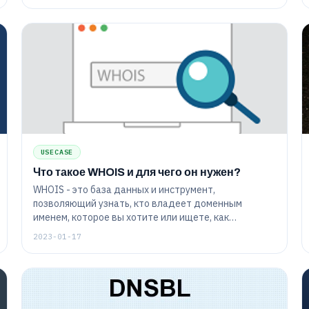
работоспособности.
проверки с серверными технологиями, проверяются
повторными проверками из мест настроенного
географического местоположения.
USECASE
Что такое WHOIS и для чего он нужен?
WHOIS - это база данных и инструмент,
позволяющий узнать, кто владеет доменным
именем, которое вы хотите или ищете, как
связаться с владельцем и когда истекает срок
2023-01-17
владения.