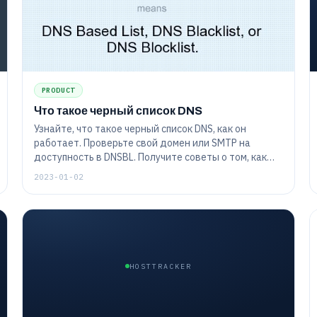
PRODUCT
Что такое черный список DNS
Узнайте, что такое черный список DNS, как он
работает. Проверьте свой домен или SMTP на
доступность в DNSBL. Получите советы о том, как
удалить свой проект из базы данных спама, а также
2023-01-02
советы о том, как избежать попадания в черный
список.
HOSTTRACKER