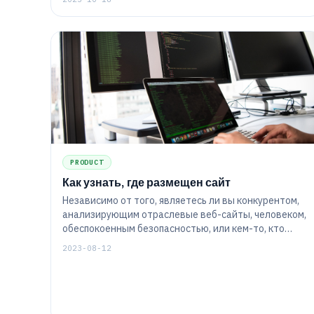
PRODUCT
Как узнать, где размещен сайт
Независимо от того, являетесь ли вы конкурентом,
анализирующим отраслевые веб-сайты, человеком,
обеспокоенным безопасностью, или кем-то, кто
хочет сменить хостинг-провайдера, статья «Как
2023-08-12
найти, где размещен веб-сайт» — это статья для
вас.