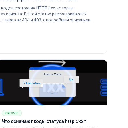
ь кодов состояния HTTP 4xx, которые
ах клиента. В этой статье рассматриваются
 такие как 404 и 403, с подробным описанием
т взаимодействием веб-сайта с пользователем и
.
USECASE
Что означают коды статуса http 1xx?