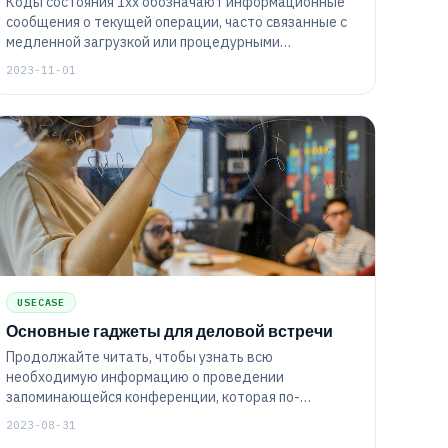
Коды состояния 1xx обозначают информационные
сообщения о текущей операции, часто связанные с
медленной загрузкой или процедурными
проблемами. Эти сообщения не видны конечному
2023-11-01
пользователю и не указывают на какие-либо
критические ошибки.
USECASE
Основные гаджеты для деловой встречи
Продолжайте читать, чтобы узнать всю
необходимую информацию о проведении
запоминающейся конференции, которая по-
настоящему заинтересует ваших участников.
2023-08-31