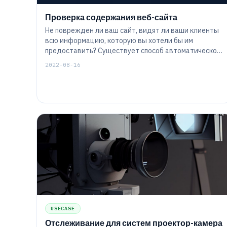
Проверка содержания веб-сайта
Не поврежден ли ваш сайт, видят ли ваши клиенты
всю информацию, которую вы хотели бы им
предоставить? Существует способ автоматической
проверки содержимого страницы, отдельных слов,
2022-08-16
фраз или даже более сложных сущностей. Это
позволяет убедиться, что сайт не только доступен,
но и работает именно так, как планировалось.
USECASE
Отслеживание для систем проектор-камера