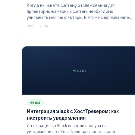
Когда вы ищете систему отслеживания для
проекторно-камерных систем, необходимо
учитывать многие факторы. В этом исчерпывающем
руководстве мы расскажем о важных функциях и
2021-02-06
технических характеристиках, чтобы вы могли
совершить информированную покупку. Кроме того,
мы предоставим несколько советов о том, как
пользоваться системой отслеживания для
проекторно-камерных систем после ее
приобретения!
GUIDE
GUIDE
Интеграция Slack с ХостТрекером: как
настроить уведомления
Интеграция со Slack позволит получать
уведомления от ХостТрекера в канал своей