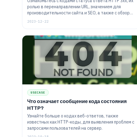
Ознакомьтесь с кодами статуса ответа HTTP 3xx, их
ролью в перенаправлении URL, значением для
производительности сайта и SEO, а также с обзором
таких распространенных кодов, как 301 (постоянное
2023-12-22
перенаправление) и 302 (временное
перенаправление).
USECASE
Что означает сообщение кода состояния
HTTP?
Узнайте больше о кодах веб-ответов, также
известных как HTTP-коды, для выявления проблем с
запросами пользователей на сервер.
2023-10-18