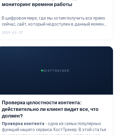
мониторинг времени работы
В цифровом мире, где мы хотим получить все прямо
сейчас, сайт, который недоступен в данный момент,
- это сайт, к которому мы, скорее всего, не вернемся
2019-03-27
в будущем. Это должно быть очевидно для всех.
Если Вы не будете осторожны, Ваш сайт может
отправлять посетителей к Вашим конкурентам. Так
как же следить за своим сайтом 24 часа в сутки 7
дней в неделю?
HOSTTRACKER
Проверка целостности контента:
действительно ли клиент видит все, что
должен?
Проверка контента
- одна из самых популярных
функций нашего сервиса ХостТрекер. В этой статье