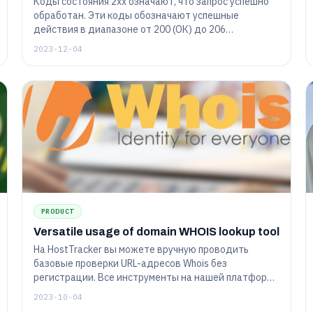
Коды состояния 2xx означают, что запрос успешно
обработан. Эти коды обозначают успешные
действия в диапазоне от 200 (ОК) до 206
(Частичное содержимое), подтверждая
2023-12-04
эффективную связь между клиентом и сервером.
PRODUCT
Versatile usage of domain WHOIS lookup tool
На HostTracker вы можете вручную проводить
базовые проверки URL-адресов Whois без
регистрации. Все инструменты на нашей платформе
удобны для начинающих и просты в использовании.
2023-10-04