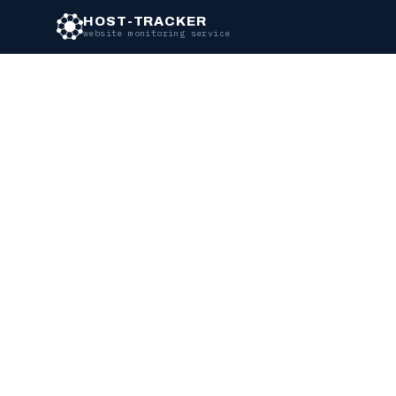
Перейти к основному содержимому
HOST-TRACKER
website monitoring service