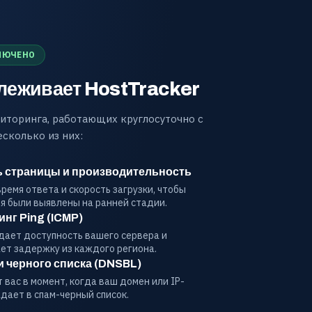
ЛЮЧЕНО
слеживает HostTracker
иторинга, работающих круглосуточно с
есколько из них:
 страницы и производительность
ремя ответа и скорость загрузки, чтобы
я были выявлены на ранней стадии.
нг Ping (ICMP)
ает доступность вашего сервера и
ет задержку из каждого региона.
 черного списка (DNSBL)
вас в момент, когда ваш домен или IP-
дает в спам-черный список.