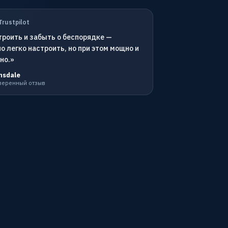
Trustpilot
троить и забыть о беспорядке —
о легко настроить, но при этом мощно и
но.»
nsdale
оверенный отзыв