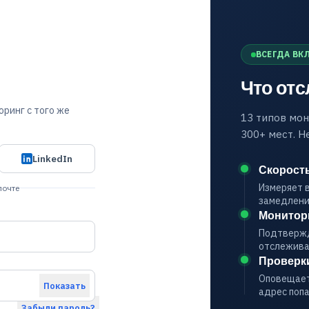
ВСЕГДА ВК
Что от
ринг с того же
13 типов мон
300+ мест. Н
LinkedIn
Скорость
Измеряет в
почте
замедлени
Монитори
Подтвержд
отслежива
Проверки
Оповещает 
Показать
адрес попа
Забыли пароль?