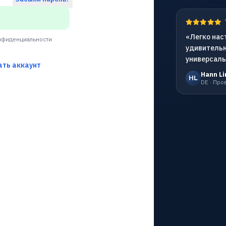
«Легко нас
нфиденциальности
удивительн
универсаль
ать аккаунт
Hann Li
HL
DE · Пр