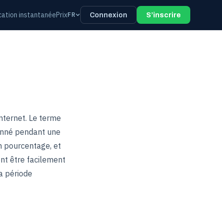
ication instantanée
Prix
FR
Connexion
S’inscrire
nternet. Le terme
ionné pendant une
n pourcentage, et
ent être facilement
a période