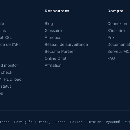
Ressources
Compte
ité
Blog
Connexion
ons
Glossaire
S’inscrire
et SSL
À propos
Prix
ce de l’API
Réseau de surveillance
Documentati
s
Become Partner
Serveur MC
Online Chat
FAQ
d monitor
Affiliation
 check
, HDD load
statut
es
lands
Português (Brasil)
Czech
Polish
Turkish
Русский
Ук