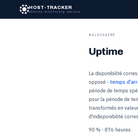
HOST-TRACKER
website monitoring service
GLOSSAIRE
Uptime
La disponibilité corr
opposé -
temps d'arr
période de temps spéc
pour la période de te
transformés en valeurs
d'indisponibilité corr
90 % - 876 heures