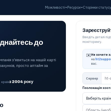
Можливості
Ресурси
Сторінки статус
Зареєструйт
Введіть деталі пі
єднайтесь до
моніторингу.
✉️
Не хочете 
на
ht2suppo
панія з'явиться на нашій карті
вас.
рахунків, просто аптайм за
Сервер
з 2004 року
країн
Геолокація хост
ьо