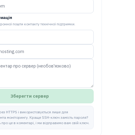
рмація
тронної пошти контакту технічної підтримки.
Зберегти сервер
рез HTTPS і використовується лише для
ента моніторингу. Краще SSH-ключ замість пароля?
 про це в коментарі, і ми відправимо вам свій ключ.