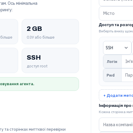
ам. Ось мінімальна
орингу:
Доступ та розго
2 GB
Виберіть внизу щон
 більше
ОЗУ або більше
SSH
Логін
доступ root
Pwd
говування агента.
+ Додати мет
Інформація про
Кожна сторінка митт
у та сторінках миттєвої перевірки