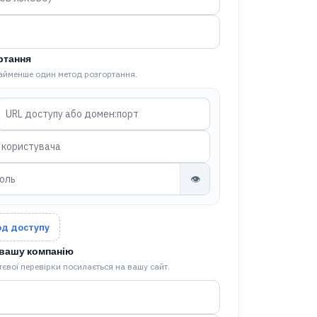
ртання
айменше один метод розгортання.
👁
од доступу
 вашу компанію
євої перевірки посилається на вашу сайт.