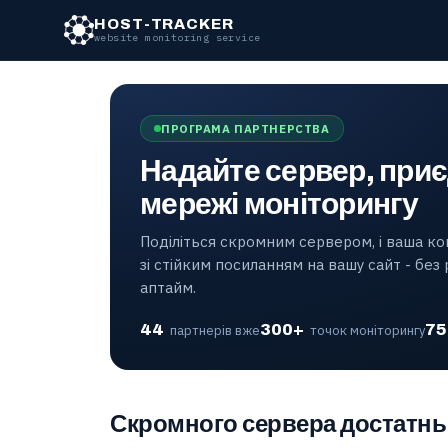
HOST-TRACKER
website monitoring service
ПРОГРАМА ПАРТНЕРСТВА
Надайте сервер, при
мережі моніторингу
Поділіться скромним сервером, і ваша ком
зі стійким посиланням на вашу сайт - без 
аптайм.
44
300+
75
партнерів вже
точок моніторингу
Скромного сервера достатн