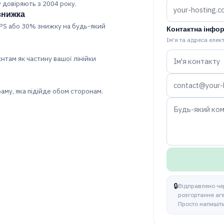
 довіряють з 2004 року.
знижка
PS або 30% знижку на будь-який
Контактна інфо
Ім'я та адреса елек
нтам як частину вашої лінійки
аму, яка підійде обом сторонам.
🔒
Відправлено че
розгортання аг
Просто напишіть