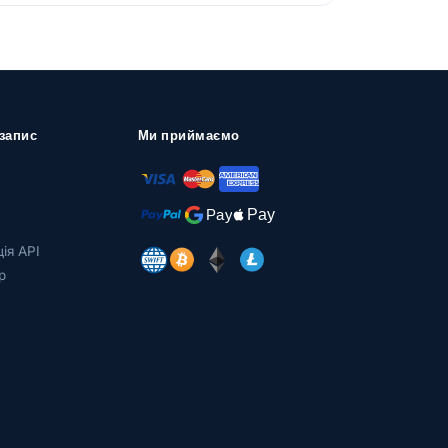
запис
Ми приймаємо
ія API
р