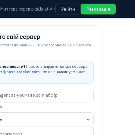
у
Миттєва перевірка
Ціна
UA
Увійти
Реєстрація
е свій сервер
дготовленої машини - ми розгорнемо на ній агента
заповнювати?
Просто відправте деталі сервера
rt@host-tracker.com
і ми все налаштуємо для
а