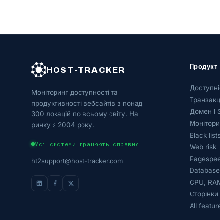
Продукт
HOST-TRACKER
Доступні
Моніторинг доступності та
Транзакці
продуктивності вебсайтів з понад
Домен і 
300 локацій по всьому світу. На
Монітори
ринку з 2004 року.
Black list
Усі системи працюють справно
Web risk
Pagespee
ht2support@host-tracker.com
Database
CPU, RAM
Сторінки
All featur