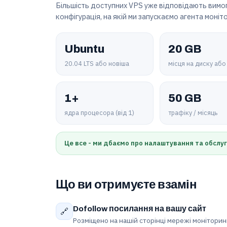
Більшість доступних VPS уже відповідають вимог
конфігурація, на якій ми запускаємо агента моніт
Ubuntu
20 GB
20.04 LTS або новіша
місця на диску або
1+
50 GB
ядра процесора (від 1)
трафіку / місяць
Це все - ми дбаємо про налаштування та обслу
Що ви отримуєте взамін
Dofollow посилання на вашу сайт
🔗
Розміщено на нашій сторінці мережі моніторинг