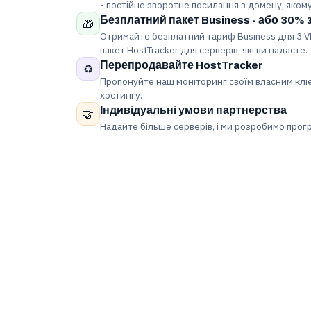
- постійне зворотне посилання з домену, якому
Безплатний пакет Business - або 30% 
🎁
Отримайте безплатний тариф Business для 3 V
пакет HostTracker для серверів, які ви надаєте.
Перепродавайте HostTracker
♻️
Пропонуйте наш моніторинг своїм власним кліє
хостингу.
Індивідуальні умови партнерства
🤝
Надайте більше серверів, і ми розробимо прогр