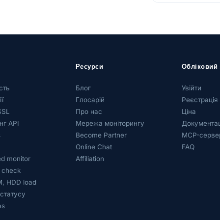
Ресурси
Обліковий 
сть
Блог
Увійти
ї
Глосарій
Реєстрація
SSL
Про нас
Ціна
нг API
Мережа моніторингу
Документац
s
Become Partner
MCP-серве
Online Chat
FAQ
d monitor
Affiliation
 check
, HDD load
 статусу
es