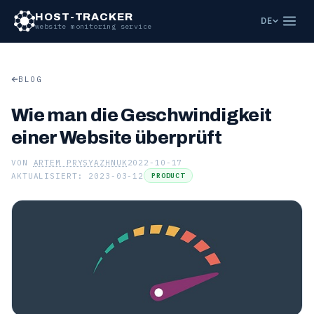
HOST-TRACKER
DE
website monitoring service
BLOG
Wie man die Geschwindigkeit
einer Website überprüft
VON
ARTEM PRYSYAZHNUK
2022-10-17
AKTUALISIERT: 2023-03-12
PRODUCT