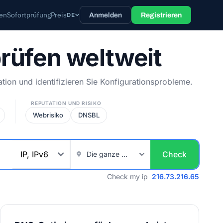
ten
Sofortprüfung
Preis
DE
Anmelden
Registrieren
rüfen weltweit
ion und identifizieren Sie Konfigurationsprobleme.
REPUTATION UND RISIKO
Webrisiko
DNSBL
Check
Check my ip
216.73.216.65