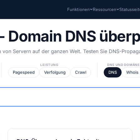
Funktionen
Ressourcen
Statussei
 Domain DNS überp
 von Servern auf der ganzen Welt. Testen Sie DNS-Propagat
LEISTUNG
DNS UND DOMÄNE
Pagespeed
Verfolgung
Crawl
DNS
Whois