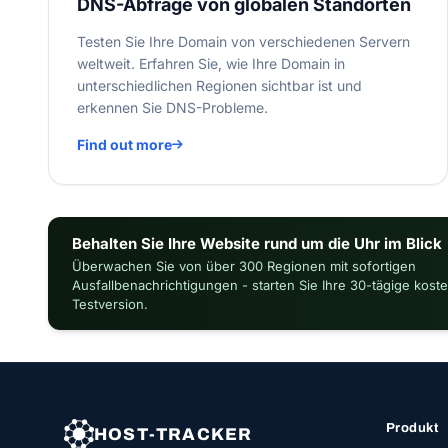
DNS-Abfrage von globalen Standorten
Testen Sie Ihre Domain von verschiedenen Servern
weltweit. Erfahren Sie, wie Ihre Domain in
unterschiedlichen Regionen sichtbar ist und
erkennen Sie DNS-Probleme.
Find out more
Behalten Sie Ihre Website rund um die Uhr im Blick
Überwachen Sie von über 300 Regionen mit sofortigen
Ausfallbenachrichtigungen - starten Sie Ihre 30-tägige kost
Testversion.
Produkt
HOST-TRACKER