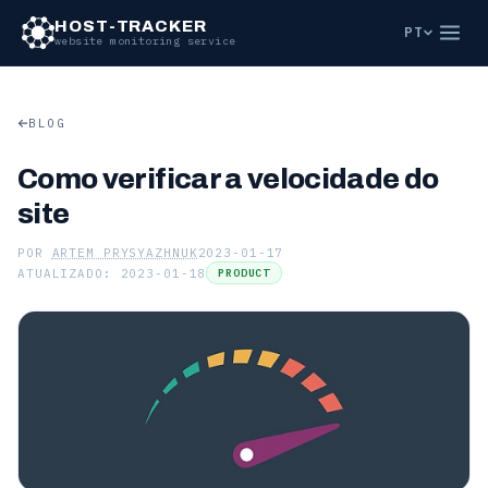
HOST-TRACKER
PT
website monitoring service
BLOG
Como verificar a velocidade do
site
POR
ARTEM PRYSYAZHNUK
2023-01-17
ATUALIZADO: 2023-01-18
PRODUCT