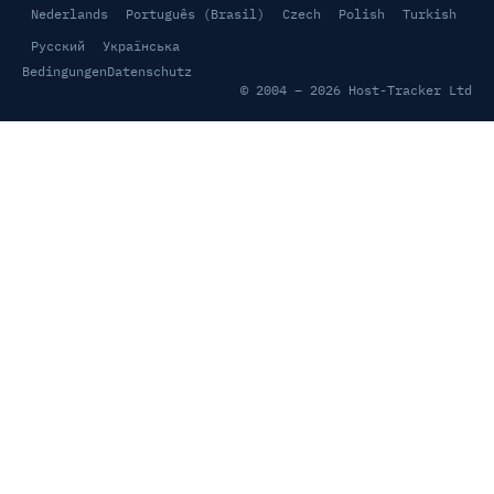
Nederlands
Português (Brasil)
Czech
Polish
Turkish
Русский
Українська
Bedingungen
Datenschutz
© 2004 – 2026 Host-Tracker Ltd