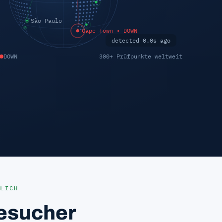
detected 1.2s ago
DOWN
300+ Prüfpunkte weltweit
LICH
Besucher