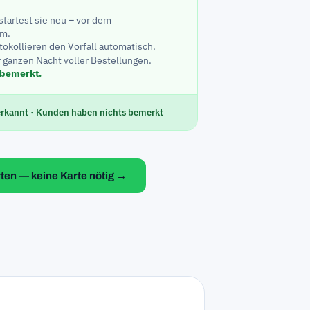
startest sie neu – vor dem
rm.
tokollieren den Vorfall automatisch.
r ganzen Nacht voller Bestellungen.
 bemerkt.
 erkannt · Kunden haben nichts bemerkt
rten — keine Karte nötig →