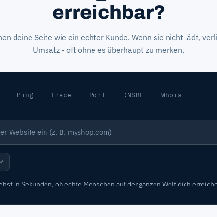
erreichbar?
nen deine Seite wie ein echter Kunde. Wenn sie nicht lädt, verl
Umsatz - oft ohne es überhaupt zu merken.
Ping
Trace
Port
DNSBL
Whois
siehst in Sekunden, ob echte Menschen auf der ganzen Welt dich erreich