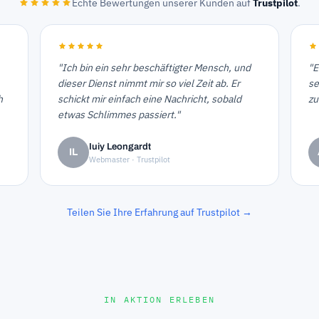
Echte Bewertungen unserer Kunden auf
Trustpilot
.
"Ich bin ein sehr beschäftigter Mensch, und
"E
dieser Dienst nimmt mir so viel Zeit ab. Er
se
h
schickt mir einfach eine Nachricht, sobald
zu
etwas Schlimmes passiert."
Iuiy Leongardt
IL
Webmaster · Trustpilot
Teilen Sie Ihre Erfahrung auf Trustpilot →
IN AKTION ERLEBEN