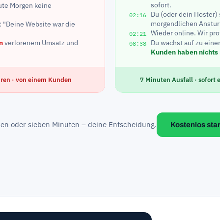
sofort.
ute Morgen keine
Du (oder dein Hoster) 
02:16
morgendlichen Anstu
r: "Deine Website war die
Wieder online. Wir pro
02:21
n
verlorenem Umsatz und
Du wachst auf zu eine
08:38
Kunden haben nichts
ahren · von einem Kunden
7 Minuten Ausfall · sofort
den oder sieben Minuten – deine Entscheidung.
Kostenlos sta