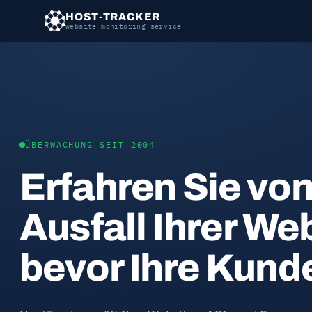
HOST-TRACKER
website monitoring service
ÜBERWACHUNG SEIT 2004
Erfahren Sie vo
Ausfall Ihrer We
bevor Ihre Kund