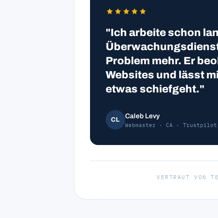
"Ich arbeite schon la
Überwachungsdienst u
Problem mehr. Er beob
Websites und lässt m
etwas schiefgeht."
Caleb Levy
CL
Webmaster · CA · Trustpilot
VERTRAUT VON T