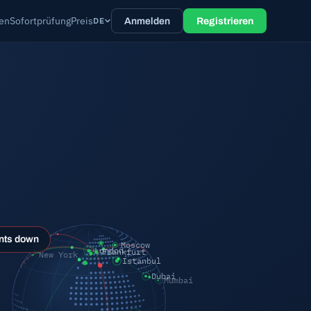
ten
Sofortprüfung
Preis
DE
Anmelden
Registrieren
nts down