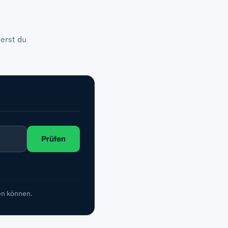
ierst du
Prüfen
en können.