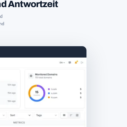
nd Antwortzeit
nd
nd