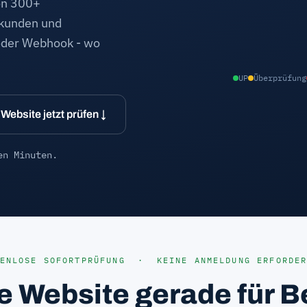
von 300+
ekunden und
 oder Webhook - wo
UP
Überprüfung
Website jetzt prüfen ↓
en Minuten.
TENLOSE SOFORTPRÜFUNG · KEINE ANMELDUNG ERFORDER
ne Website gerade für 