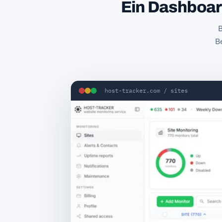
Ein Dashboard
B
B
host-tracker.com / sites