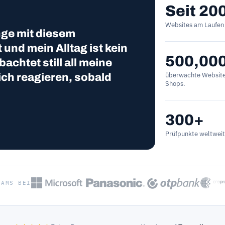
Seit 20
Websites am Laufen h
nge mit diesem
nd mein Alltag ist kein
500,00
achtet still all meine
überwachte Websites
ich reagieren, sobald
Shops.
300+
Prüfpunkte weltweit
EAMS BEI