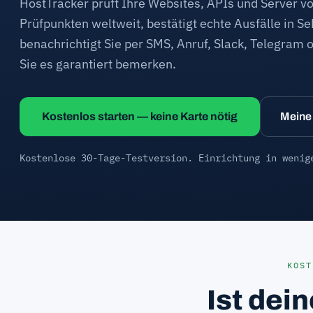
HostTracker prüft Ihre Websites, APIs und Server 
Prüfpunkten weltweit, bestätigt echte Ausfälle in S
benachrichtigt Sie per SMS, Anruf, Slack, Telegram
Sie es garantiert bemerken.
Kostenlos starten — keine Karte nötig
Meine 
Kostenlose 30-Tage-Testversion. Einrichtung in wenig
KOS
Ist dei