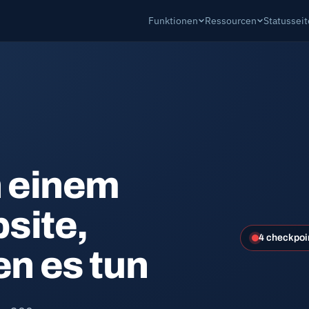
Funktionen
Ressourcen
Statussei
n einem
bsite,
4 checkpoi
en es tun