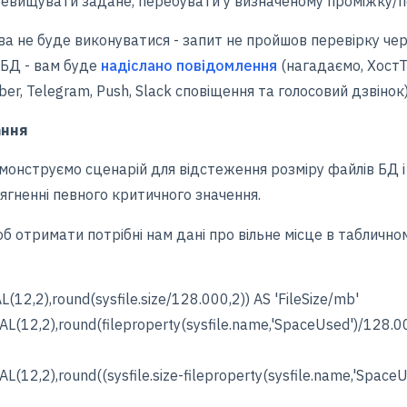
ревищувати задане, перебувати у визначеному проміжку/п
ва не буде виконуватися - запит не пройшов перевірку че
 БД - вам буде
надіслано повідомлення
(нагадаємо, Хост
iber, Telegram, Push, Slack сповіщення та голосовий дзвінок)
ання
онструємо сценарій для відстеження розміру файлів БД 
ягненні певного критичного значення.
б отримати потрібні нам дані про вільне місце в таблично
2),round(sysfile.size/128.000,2)) AS 'FileSize/mb'
2,2),round(fileproperty(sysfile.name,'SpaceUsed')/128.00
,2),round((sysfile.size-fileproperty(sysfile.name,'SpaceU