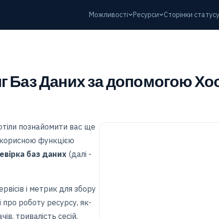
Можливості
Ресурси
Сторінки статус
г Баз Даних за допомогою Хо
хотіли познайомити вас ще
а корисною функцією
евірка баз даних
(далі -
ервісів і метрик для збору
ї про роботу ресурсу, як-
чів, тривалість сесій,