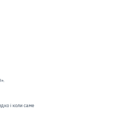
».
дко і коли саме