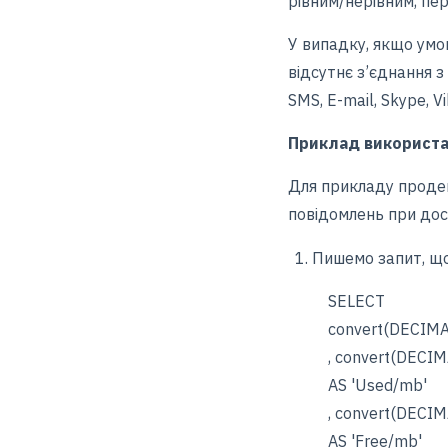
рівним/нерівним, пе
У випадку, якщо умо
відсутнє з’єднання з
SMS, E-mail, Skype, V
Приклад використ
Для прикладу продем
повідомлень при дос
Пишемо запит, що
SELECT
convert(DECIMAL(12,
, convert(DECIMAL(1
AS 'Used/mb'
, convert(DECIMAL(12
AS 'Free/mb'