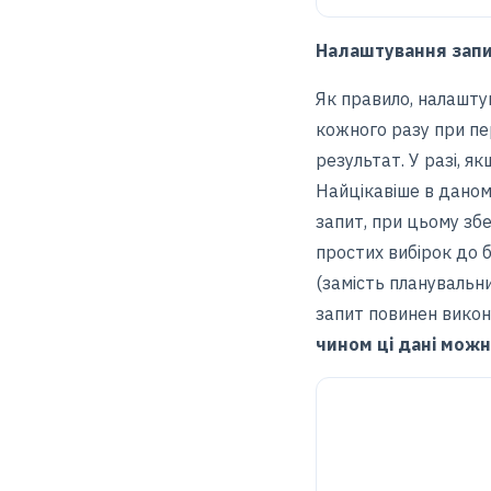
Налаштування зап
Як правило, налашту
кожного разу при пе
результат. У разі, я
Найцікавіше в даном
запит, при цьому зб
простих вибірок до б
(замість планувальни
запит повинен викон
чином ці дані можн