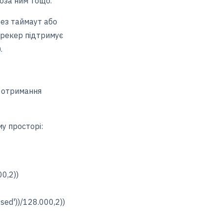
оза ним тощо.
рез таймаут або
Трекер підтримує
.
і отримання
му просторі:
0,2))
sed'))/128.000,2))