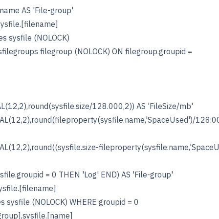
me AS 'File-group'
file.[filename]
sysfile (NOLOCK)
legroups filegroup (NOLOCK) ON filegroup.groupid =
2),round(sysfile.size/128.000,2)) AS 'FileSize/mb'
2,2),round(fileproperty(sysfile.name,'SpaceUsed')/128.00
,2),round((sysfile.size-fileproperty(sysfile.name,'SpaceU
e.groupid = 0 THEN 'Log' END) AS 'File-group'
file.[filename]
sysfile (NOLOCK) WHERE groupid = 0
le-group],sysfile.[name]