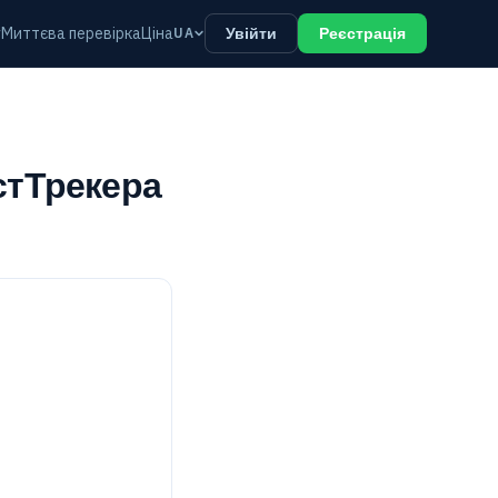
у
Миттєва перевірка
Ціна
UA
Увійти
Реєстрація
стТрекера