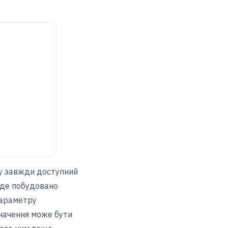
ту завжди доступний
буде побудовано
параметру
значення може бути