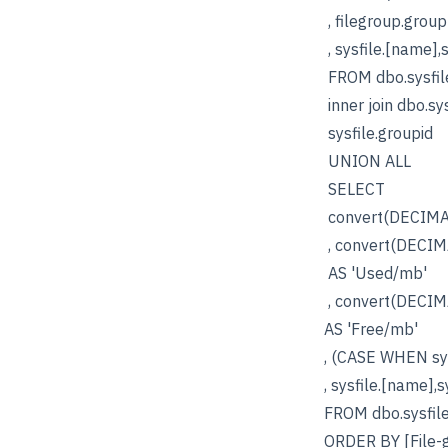
, filegroup.groupna
, sysfile.[name],sys
FROM dbo.sysfiles 
inner join dbo.sysfi
sysfile.groupid
UNION ALL
SELECT
convert(DECIMAL(12,
, convert(DECIMAL(1
AS 'Used/mb'
, convert(DECIMAL(12
AS 'Free/mb'
, (CASE WHEN sysfil
, sysfile.[name],sys
FROM dbo.sysfiles 
ORDER BY [Fi