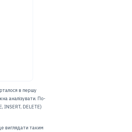
ерталося в першу
на аналізувати. По-
E, INSERT, DELETE)
де виглядати таким