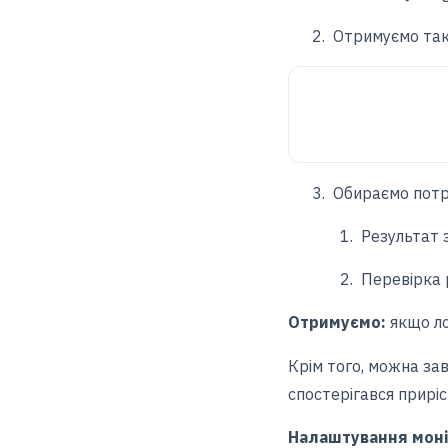
2. Отримуємо таку
3. Обираємо потрі
1. Результат запит
2. Перевірка резул
Отримуємо:
якщо ло
Крім того, можна з
спостерігався приріс
Налаштування моні