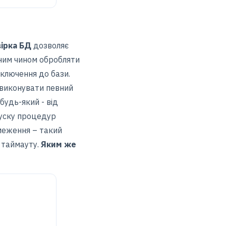
ірка БД
дозволяє
дним чином обробляти
дключення до бази.
 виконувати певний
будь-який - від
пуску процедур
бмеження – такий
 таймауту.
Яким же