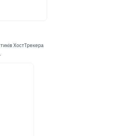
ітиків ХостТрекера
.