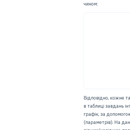
чином:
Відповідно, кожне т
в таблиці завдань і
графік, за допомого
(параметрів). На да