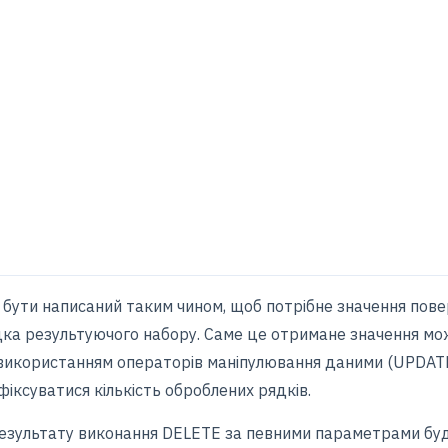
 бути написаний таким чином, щоб потрібне значення пов
ка результуючого набору. Саме це отримане значення мож
з використанням операторів маніпулювання даними (UPDAT
іксуватися кількість оброблених рядків.
результату виконання DELETE за певними параметрами бу