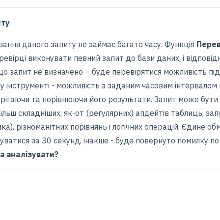
иту
вання даного запиту не займає багато часу. Функція
Перев
ревірці виконувати певний запит до бази даних, і відпові
кщо запит не визначено – буде перевірятися можливість пі
у інструменті - можливість з заданим часовим інтервалом
ерігаючи та порівнюючи його результати. Запит може бути 
ільш складніших, як-от (регулярних) апдейтів таблиць, за
ка), різноманітних порівнянь і логічних операцій. Єдине о
уватися за 30 секунд, інакше - буде повернуто помилку по
а аналізувати?