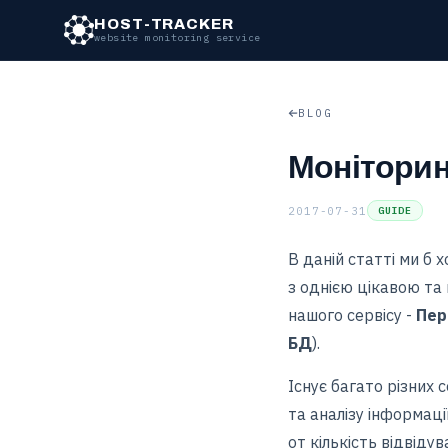
HOST-TRACKER
website monitoring service
BLOG
Моніторин
2017-07-31
GUIDE
В даній статті ми б 
з однією цікавою т
нашого сервісу -
Пер
БД
).
Існує багато різних с
та аналізу інформаці
от кількість відвідува