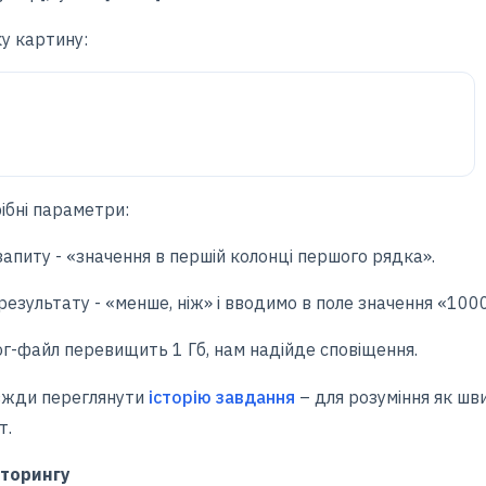
 картину:
бні параметри:
у - «значення в першій колонці першого рядка».
ьтату - «менше, ніж» і вводимо в поле значення «1000
г-файл перевищить 1 Гб, нам надійде сповіщення.
авжди переглянути
історію завдання
– для розуміння як шви
т.
торингу