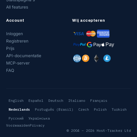
All features
Account
Wij accepteren
Inloggen
Registreren
Prijs
API-documentatie
MCP-server
FAQ
English
Español
Deutsch
Italiano
Français
Nederlands
Português (Brasil)
Czech
Polish
Turkish
Русский
Українська
Voorwaarden
Privacy
© 2004 – 2026 Host-Tracker Ltd