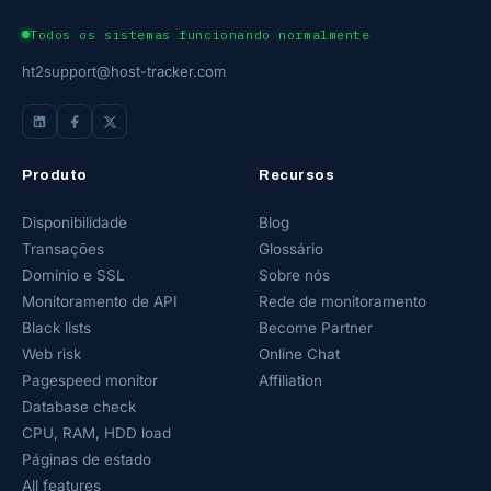
Todos os sistemas funcionando normalmente
ht2support@host-tracker.com
Produto
Recursos
Disponibilidade
Blog
Transações
Glossário
Domínio e SSL
Sobre nós
Monitoramento de API
Rede de monitoramento
Black lists
Become Partner
Web risk
Online Chat
Pagespeed monitor
Affiliation
Database check
CPU, RAM, HDD load
Páginas de estado
All features