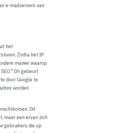
van e-mailservers van
at het
sturen. Zodra het IP
n andere manier waarop
 SEO." Dit gebeurt
te door Google te
P-adres worden
erechtkomen. Dit
t, maar een ervan zich
e gebruikers die op