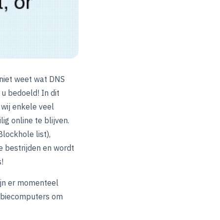
u niet weet wat DNS
 u bedoeld! In dit
wij enkele veel
g online te blijven.
ockhole list),
e bestrijden en wordt
!
zijn er momenteel
zombiecomputers om