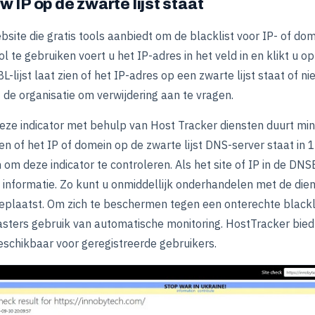
w IP op de zwarte lijst staat
bsite die gratis tools aanbiedt om de blacklist voor IP- of do
l te gebruiken voert u het IP-adres in het veld in en klikt u o
lijst laat zien of het IP-adres op een zwarte lijst staat of nie
e organisatie om verwijdering aan te vragen.
eze indicator met behulp van Host Tracker diensten duurt mi
n of het IP of domein op de zwarte lijst DNS-server staat in 
n om deze indicator te controleren. Als het site of IP in de DNSB
e informatie. Zo kunt u onmiddellijk onderhandelen met de dien
 geplaatst. Om zich te beschermen tegen een onterechte blackl
ers gebruik van automatische monitoring. HostTracker biedt 
eschikbaar voor geregistreerde gebruikers.