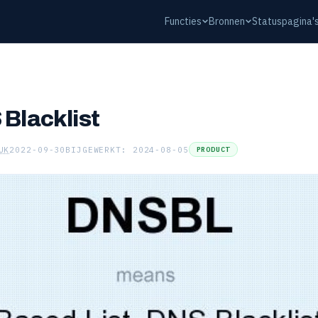
Functies
Bronnen
Statuspagina'
 Blacklist
UK
2022-09-30
BIJGEWERKT: 2024-08-05
PRODUCT