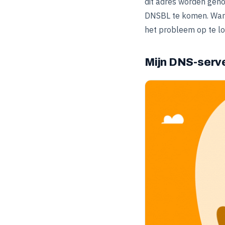
dit adres worden geho
DNSBL te komen. Wanne
het probleem op te lo
Mijn DNS-server