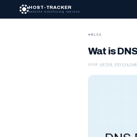
HOST-TRACKER
website monitoring service
BLOG
Wat is DNS
DOOR
ARTEM PRYSYAZHN