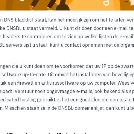
 DNS blacklist staat, kan het moeilijk zijn om het te laten ve
ke DNSBL u staat vermeld. U kunt dit doen door een e-mail te
e headers te controleren om te zien op welke lijsten de e-mai
-servers lijst u staat, kunt u contact opnemen met de organ
dingen die u kunt doen om te voorkomen dat uw IP op de zwarte 
oftware up-to-date. Dit omvat het installeren van beveiligi
ruik een firewall en antivirussoftware op uw computer. Wees v
nloadt. Verstuur nooit ongevraagde e-mails, ook bekend als 
edicated hosting gebruikt, is het een goed idee om een test ui
n. Misschien staan ze in de DNSBL-domeinenlijst, dan kunt u b