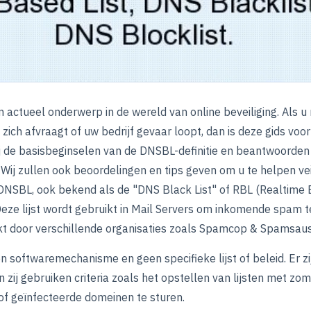
n actueel onderwerp in de wereld van online beveiliging. Als 
 u zich afvraagt of uw bedrijf gevaar loopt, dan is deze gids voor
j de basisbeginselen van de DNSBL-definitie en beantwoorden 
j zullen ook beoordelingen en tips geven om u te helpen veili
NSBL, ook bekend als de "DNS Black List" of RBL (Realtime Bl
 Deze lijst wordt gebruikt in Mail Servers om inkomende spam t
kt door verschillende organisaties zoals Spamcop & Spamsaus
n softwaremechanisme en geen specifieke lijst of beleid. Er 
en zij gebruiken criteria zoals het opstellen van lijsten met 
f geïnfecteerde domeinen te sturen.