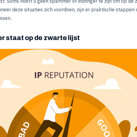
st. Soms hoeft u geen spammer of indringer te zijn om op de z
er deze situaties zich voordoen, zijn er praktische stappen
ssen.
 staat op de zwarte lijst