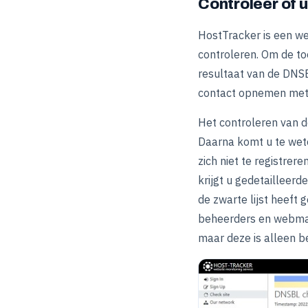
Controleer of u
HostTracker is een we
controleren. Om de too
resultaat van de DNSBL-
contact opnemen met d
Het controleren van d
Daarna komt u te wete
zich niet te registrere
krijgt u gedetailleerd
de zwarte lijst heeft
beheerders en webmast
maar deze is alleen b