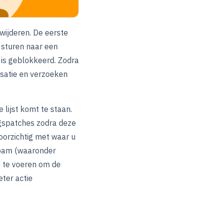
rwijderen. De eerste
 sturen naar een
l is geblokkeerd. Zodra
isatie en verzoeken
lijst komt te staan.
ngspatches zodra deze
oorzichtig met waar u
spam (waaronder
t te voeren om de
eter actie