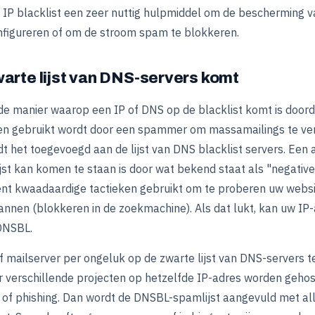
NS IP blacklist een zeer nuttig hulpmiddel om de bescherming 
onfigureren of om de stroom spam te blokkeren.
warte lijst van DNS-servers komt
 manier waarop een IP of DNS op de blacklist komt is doord
en gebruikt wordt door een spammer om massamailings te ver
dt het toegevoegd aan de lijst van DNS blacklist servers. Ee
ijst kan komen te staan is door wat bekend staat als "negative
nt kwaadaardige tactieken gebruikt om te proberen uw websi
bannen (blokkeren in de zoekmachine). Als dat lukt, kan uw I
DNSBL.
 mailserver per ongeluk op de zwarte lijst van DNS-servers t
verschillende projecten op hetzelfde IP-adres worden gehos
of phishing. Dan wordt de DNSBL-spamlijst aangevuld met all