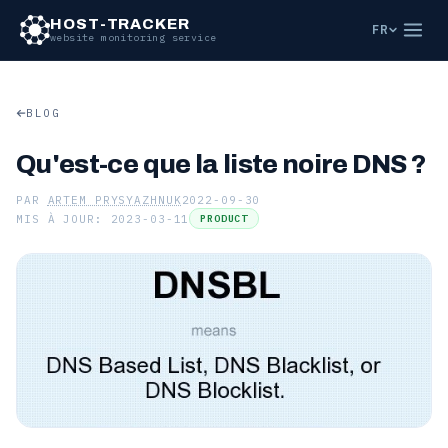
HOST-TRACKER
FR
website monitoring service
BLOG
Qu'est-ce que la liste noire DNS ?
PAR
ARTEM PRYSYAZHNUK
2022-09-30
MIS À JOUR: 2023-03-11
PRODUCT