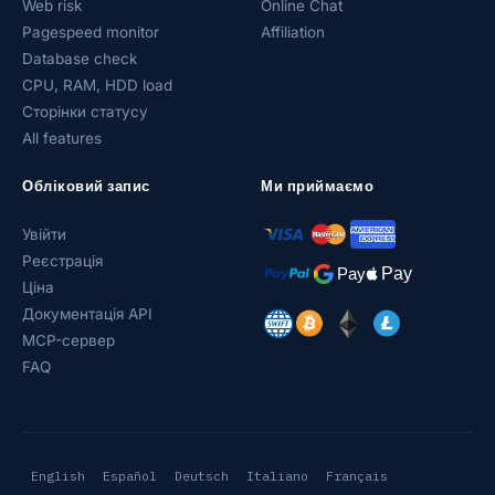
Web risk
Online Chat
Pagespeed monitor
Affiliation
Database check
CPU, RAM, HDD load
Сторінки статусу
All features
Обліковий запис
Ми приймаємо
Увійти
Реєстрація
Ціна
Документація API
MCP-сервер
FAQ
English
Español
Deutsch
Italiano
Français