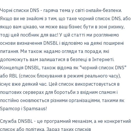
Чорні списки DNS - гаряча тема у світі онлайн-безпеки.
Якщо ви не знайомі з тим, що таке чорний список DNS, або
якщо вам цікаво, чи може ваш бізнес бути в зоні ризику,
тоді цей посібник для вас! У цій статті ми розглянемо
основи визначення DNSBL і відповімо на деякі поширені
питання. Ми також надамо огляди та поради, які
допоможуть вам залишатися в безпеці в Інтернеті.
Концепція DNSBL, також відома як "чорний список DNS"
або RBL (список блокування в режимі реального часу),
існує вже деякий час. Цей список використовується в
поштових серверах для боротьби з вхідним спамом і
постійно оновлюється різними організаціями, такими як
Spamcop і Spamsaus!
Служба DNSBL - це програмний механізм, а не конкретний
список або політика. Зараз таких списків