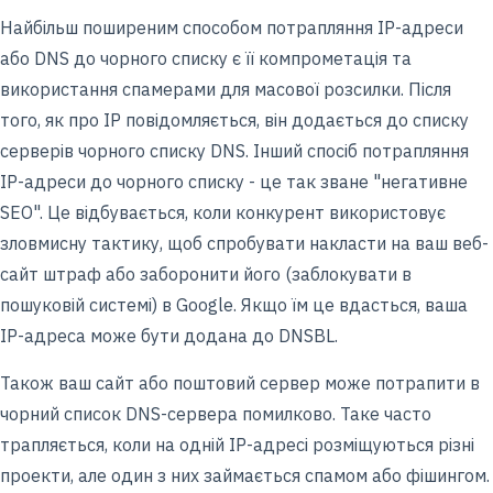
Найбільш поширеним способом потрапляння IP-адреси
або DNS до чорного списку є її компрометація та
використання спамерами для масової розсилки. Після
того, як про IP повідомляється, він додається до списку
серверів чорного списку DNS. Інший спосіб потрапляння
IP-адреси до чорного списку - це так зване "негативне
SEO". Це відбувається, коли конкурент використовує
зловмисну тактику, щоб спробувати накласти на ваш веб-
сайт штраф або заборонити його (заблокувати в
пошуковій системі) в Google. Якщо їм це вдасться, ваша
IP-адреса може бути додана до DNSBL.
Також ваш сайт або поштовий сервер може потрапити в
чорний список DNS-сервера помилково. Таке часто
трапляється, коли на одній IP-адресі розміщуються різні
проекти, але один з них займається спамом або фішингом.