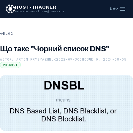
Перейти до основного вмісту
HOST-TRACKER
UA
website monitoring service
BLOG
Що таке "Чорний список DNS"
АВТОР:
ARTEM PRYSYAZHNUK
2022-09-30
ОНОВЛЕНО: 2024-08-05
PRODUCT