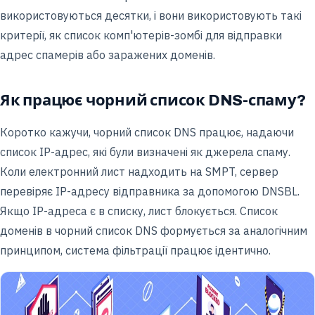
використовуються десятки, і вони використовують такі
критерії, як список комп'ютерів-зомбі для відправки
адрес спамерів або заражених доменів.
Як працює чорний список DNS-спаму?
Коротко кажучи, чорний список DNS працює, надаючи
список IP-адрес, які були визначені як джерела спаму.
Коли електронний лист надходить на SMPT, сервер
перевіряє IP-адресу відправника за допомогою DNSBL.
Якщо IP-адреса є в списку, лист блокується. Список
доменів в чорний список DNS формується за аналогічним
принципом, система фільтрації працює ідентично.