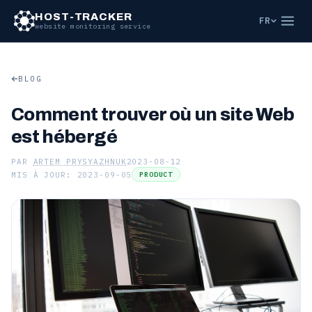
HOST-TRACKER
FR
website monitoring service
BLOG
Comment trouver où un site Web
est hébergé
PAR
ARTEM PRYSYAZHNUK
2023-08-12
MIS À JOUR: 2023-09-05
PRODUCT