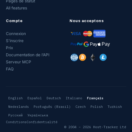
Pages de statut
All features
Compte
Nous acceptons
Connexion
S’inscrire
Prix
Documentation de l’API
Serveur MCP
FAQ
English
Español
Deutsch
Italiano
Français
Nederlands
Português (Brasil)
Czech
Polish
Turkish
Русский
Українська
Conditions
Confidentialité
© 2004 – 2026 Host-Tracker Ltd