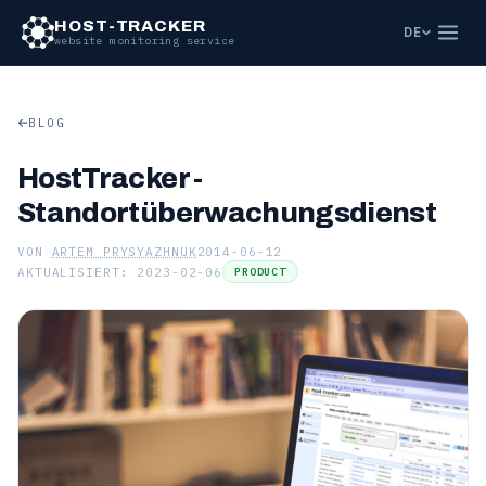
HOST-TRACKER
DE
website monitoring service
BLOG
HostTracker -
Standortüberwachungsdienst
VON
ARTEM PRYSYAZHNUK
2014-06-12
AKTUALISIERT: 2023-02-06
PRODUCT