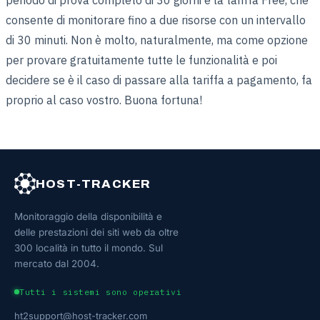
consente di monitorare fino a due risorse con un intervallo
di 30 minuti. Non è molto, naturalmente, ma come opzione
per provare gratuitamente tutte le funzionalità e poi
decidere se è il caso di passare alla tariffa a pagamento, fa
proprio al caso vostro. Buona fortuna!
HOST-TRACKER
Monitoraggio della disponibilità e
delle prestazioni dei siti web da oltre
300 località in tutto il mondo. Sul
mercato dal 2004.
Tutti i sistemi sono operativi
ht2support@host-tracker.com