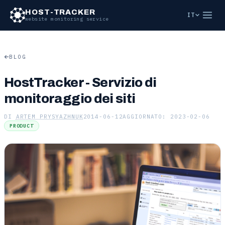
Vai al contenuto principale
HOST-TRACKER
IT
website monitoring service
BLOG
HostTracker - Servizio di
monitoraggio dei siti
DI
ARTEM PRYSYAZHNUK
2014-06-12
AGGIORNATO: 2023-02-06
PRODUCT