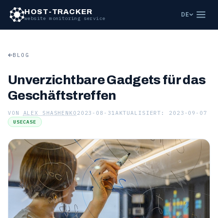
HOST-TRACKER
DE
website monitoring service
BLOG
Unverzichtbare Gadgets für das
Geschäftstreffen
VON
ALEX SHASHENKO
2023-08-31
AKTUALISIERT: 2023-09-07
USECASE