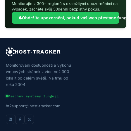
Monitorujte z 300+ regionů s okamžitými upozorněními na
výpadek, začněte svůj 30denní bezplatný pokus.
Obdržíte upozornění, pokud váš web přestane fungova
HOST-TRACKER
Monitorování dostupnosti a výkonu
webových stránek z více než 300
lokalit po celém světě. Na trhu od
roku 2004.
Všechny systémy fungují
ht2support@host-tracker.com