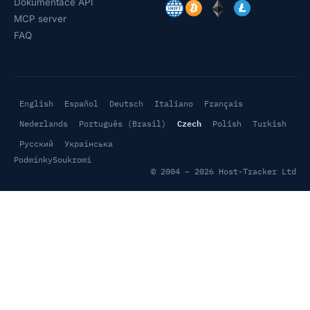
Dokumentace API
MCP server
FAQ
English
Español
Deutsch
Italiano
Français
Czech
Nederlands
Português (Brasil)
Polish
Turkish
Русский
Українська
Podmínky
Soukromí
© 2004 – 2026 Host-Tracker Ltd