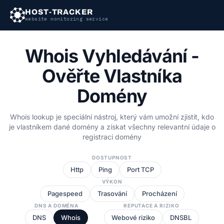
HOST-TRACKER
website monitoring service
Whois Vyhledávání -
Ověřte Vlastníka
Domény
Whois lookup je speciální nástroj, který vám umožní zjistit, kdo
je vlastníkem dané domény a získat všechny relevantní údaje o
registraci domény
DOSTUPNOST
Http
Ping
Port TCP
VÝKON
Pagespeed
Trasování
Procházení
DNS A DOMÉNA
REPUTACE A RIZIKO
DNS
Whois
Webové riziko
DNSBL