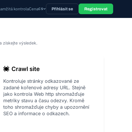
amžitá kontrola
Cena
CS
Přihlásit se
Registrovat
 získejte výsledek.
Crawl site
Kontroluje stránky odkazované ze
zadané kořenové adresy URL. Stejně
jako kontrola Web http shromažďuje
metriky stavu a času odezvy. Kromě
toho shromažďuje chyby a upozornění
SEO a informace o odkazech.