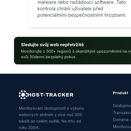
malware nebo nežádoucí software. Tato
kontrola chrání uživatele před
potenciálními bezpečnostními hrozbami.
Sledujte svůj web nepřetržitě
Monitorujte z 300+ regionů s okamžitými upozorněními na 
svůj 30denní bezplatný pokus.
Produkt
HOST-TRACKER
Dostupno
Monitorování dostupnosti a výkonu
Transakc
webových stránek z více než 300
Doména 
lokalit po celém světě. Na trhu od
Monitorov
roku 2004.