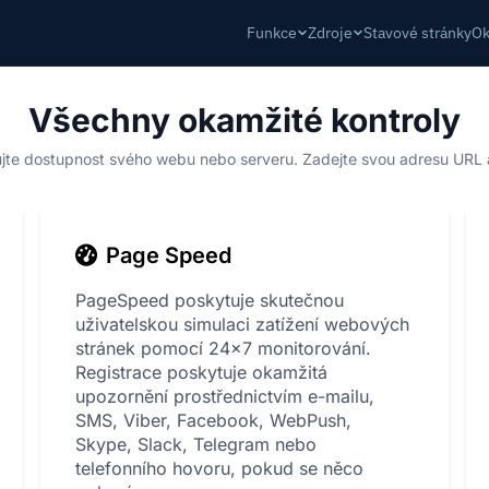
Funkce
Zdroje
Stavové stránky
Ok
Všechny okamžité kontroly
jte dostupnost svého webu nebo serveru. Zadejte svou adresu URL a
Page Speed
PageSpeed poskytuje skutečnou
uživatelskou simulaci zatížení webových
stránek pomocí 24x7 monitorování.
Registrace poskytuje okamžitá
upozornění prostřednictvím e-mailu,
SMS, Viber, Facebook, WebPush,
Skype, Slack, Telegram nebo
telefonního hovoru, pokud se něco