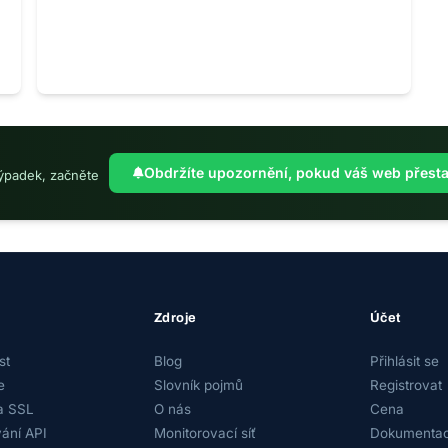
Obdržíte upozornění, pokud váš web přesta
výpadek, začněte
Zdroje
Účet
st
Blog
Přihlásit se
e
Slovník pojmů
Registrovat
a SSL
O nás
Cena
ání API
Monitorovací síť
Dokumentac