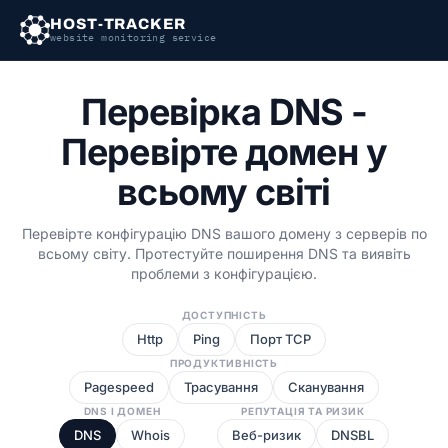
HOST-TRACKER
website monitoring service
Перевірка DNS -
Перевірте домен у
всьому світі
Перевірте конфігурацію DNS вашого домену з серверів по
всьому світу. Протестуйте поширення DNS та виявіть
проблеми з конфігурацією.
ДОСТУПНІСТЬ
Http
Ping
Порт TCP
ПРОДУКТИВНІСТЬ
Pagespeed
Трасування
Сканування
DNS І ДОМЕН
РЕПУТАЦІЯ ТА РИЗИК
DNS
Whois
Веб-ризик
DNSBL