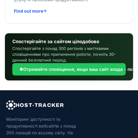
Find out more
Спостерігайте за сайтом цілодобово
Спостерігайте з понад 300 регіонів з миттєвими
сповіщеннями про припинення роботи, почніть 30-
денний безплатний період.
Отримайте сповіщення, якщо ваш сайт впаде - почн
HOST-TRACKER
Моніторинг доступності та
продуктивності вебсайтів з понад
300 локацій по всьому світу. На