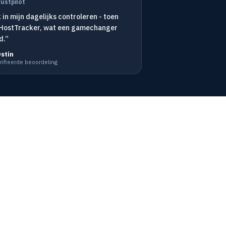
rustpilot
 in mijn dagelijks controleren - toen
 HostTracker, wat een gamechanger
d.”
Ostin
rifieerde beoordeling
Wij accepteren
ntatie