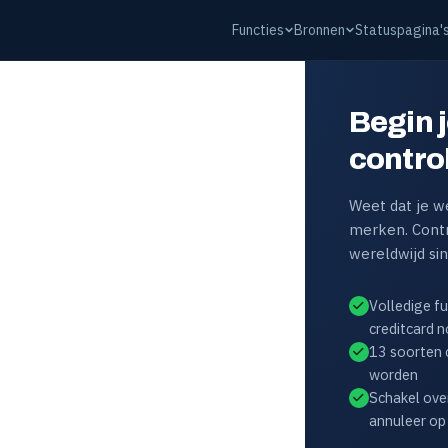
Functies
Bronnen
Statuspagina'
Begin j
contro
Weet dat je we
merken. Contr
wereldwijd si
Volledige fu
creditcard n
13 soorten 
worden
Schakel ove
annuleer o