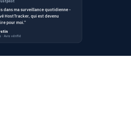
rustpilot
s dans ma surveillance quotidienne -
ouvé HostTracker, qui est devenu
ire pour moi.”
Ostin
 · Avis vérifié
Nous acceptons
on de l’API
P