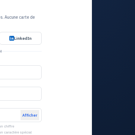
es. Aucune carte de
LinkedIn
il
Afficher
n chiffre
un caractère spécial