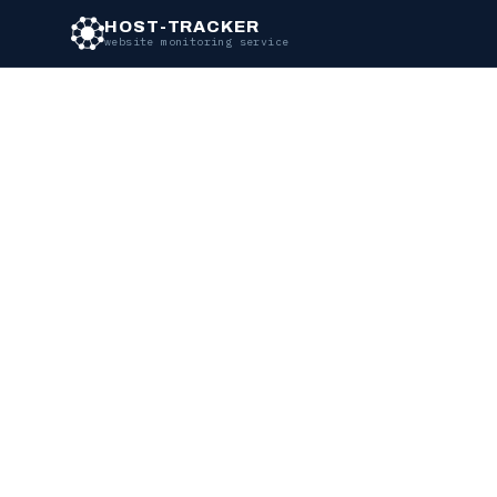
HOST-TRACKER
website monitoring service