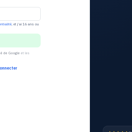
ntialité
, et j’ai 16 ans ou
ité de Google
et les
connecter