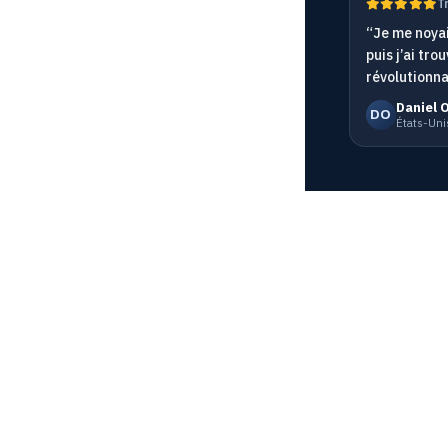
T
“Je me noyai
puis j’ai tr
révolutionna
Daniel 
DO
États-Unis
Ressources
Compte
ité
Blog
Connexion
ons
Glossaire
S’inscrire
et SSL
À propos
Prix
ce de l’API
Réseau de surveillance
Documentati
s
Become Partner
Serveur MC
Online Chat
FAQ
d monitor
Affiliation