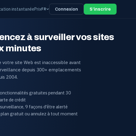
ication instantanée
Prix
FR
Connexion
S’inscrire
cez à surveiller vos sites
x minutes
 votre site Web est inaccessible avant
Surveillance depuis 300+ emplacements
is 2004.
fonctionnalités gratuites pendant 30
arte de crédit
surveillance, 9 façons d'être alerté
 plan gratuit ou annulez à tout moment