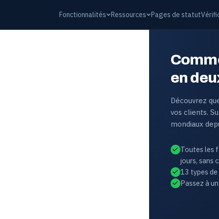
Fonctionnalités
Ressources
Pages de statut
Vérif
Commen
en deu
Découvrez que
vos clients. 
mondiaux depu
Toutes les 
jours, sans c
13 types de 
Passez à un