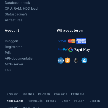
Database check
CPU, RAM, HDD load
Statuspagina's
All features
Account
Wij accepteren
Inloggen
Registreren
Prijs
API-documentatie
MCP-server
FAQ
English
Español
Deutsch
Italiano
Français
Nederlands
Português (Brasil)
Czech
Polish
Turkish
Русский
Українська