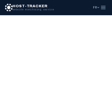
HOST-TRACKER
FR
website monitoring service