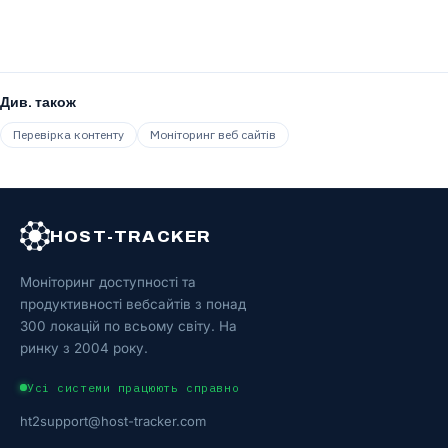
Див. також
Перевірка контенту
Моніторинг веб сайтів
HOST-TRACKER
Моніторинг доступності та
продуктивності вебсайтів з понад
300 локацій по всьому світу. На
ринку з 2004 року.
Усі системи працюють справно
ht2support@host-tracker.com