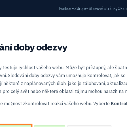
Funkce
Zdroje
Stavové stránky
Okam
ání doby odezvy
 testuje rychlost vašeho webu. Může být přístupný, ale špat
tivní. Sledování doby odezvy vám umožňuje kontrolovat, jak se
í některé z naplánovaných úloh, jako je zálohování, aktualizac
 pro celý svět nebo některé oblasti zájmu mohou narazit na 
e možnost zkontrolovat reakci vašeho webu. Vyberte
Kontro