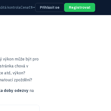
žitá kontrola
Cena
CS
Přihlásit se
Registrovat
ný výkon může být pro
 stránka chová v
e atd., výkon?
matoucí zpoždění?
la doby odezvy
na