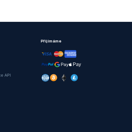
Přijímáme
e API