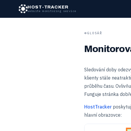
HOST-TRACKER
website monitoring service
GLOSÁŘ
Monitorov
Sledování doby odezvy
klienty stále neatrak
průběhu času. Ovlivňuj
Funguje stránka dobře
HostTracker
poskytuj
hlavní obrazovce: