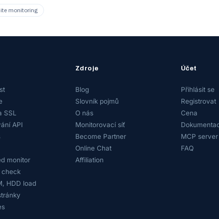
te monitoring
Zdroje
Účet
st
Blog
Přihlásit se
e
Slovník pojmů
Registrovat
a SSL
O nás
Cena
ání API
Monitorovací síť
Dokumentac
s
Become Partner
MCP server
Online Chat
FAQ
d monitor
Affiliation
 check
, HDD load
tránky
es