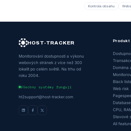
Kontrola obsahu
Websi
Produkt
HOST-TRACKER
Dostupno
Monitorování dostupnosti a výkonu
Transakc
webových stránek z více než 300
Doména 
lokalit po celém světě. Na trhu od
Monitorov
roku 2004.
Black list
Všechny systémy fungují
Web risk
Pagespee
ht2support@host-tracker.com
Database
CPU, RAM
Stavové s
All featur