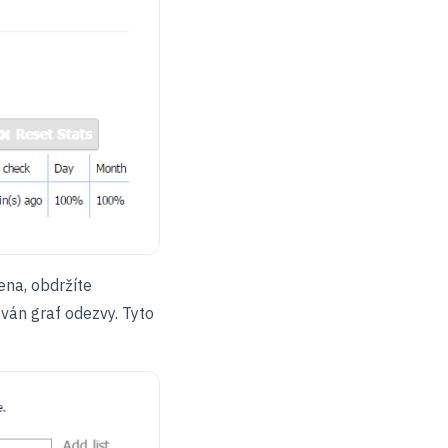
ena, obdržíte
ován graf odezvy. Tyto