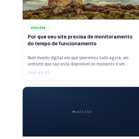
USECASE
Por que seu site precisa de monitoramento
do tempo de funcionamento
Num mundo digital em que queremos tudo agora, um
website que não está disponível no momento é um
website ao qual provavelmente não voltaremos no
2019-03-27
futuro. Isso deveria ser óbvio para todos. Se o senhor
não tiver cuidado, seu website poderia estar enviando
seus visitantes aos seus concorrentes. Então, como o
senhor acompanha seu website 24 horas por dia, 7 dias
por semana?
USECASE