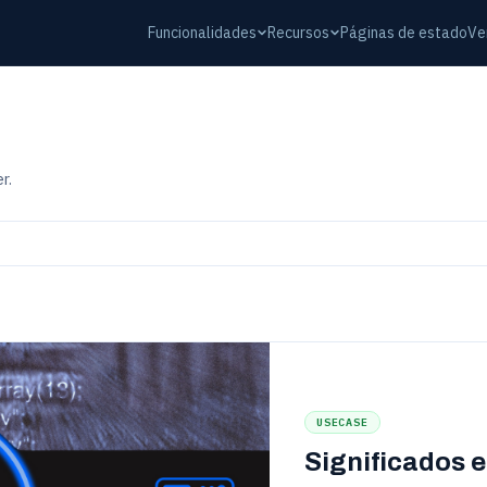
Funcionalidades
Recursos
Páginas de estado
Ve
r.
USECASE
Significados e