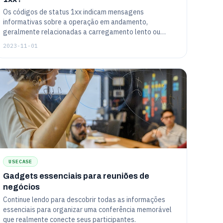
Os códigos de status 1xx indicam mensagens
informativas sobre a operação em andamento,
geralmente relacionadas a carregamento lento ou
problemas processuais. Estas mensagens não são
2023-11-01
visíveis para o usuário final e não significam erros
críticos.
USECASE
Gadgets essenciais para reuniões de
negócios
Continue lendo para descobrir todas as informações
essenciais para organizar uma conferência memorável
que realmente conecte seus participantes.