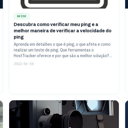
GUIDE
Descubra como verificar meu ping e a
melhor maneira de verificar a velocidade do
ping
Aprenda em detalhes o que é ping, o que afeta e como
realizar um teste de ping. Que ferramentas o
HostTracker oferece e por que são a melhor solução?
Obtenha instruções detalhadas sobre como configurar o
2022-06-10
IP ping tet ou o teste de ping do servidor, etc.