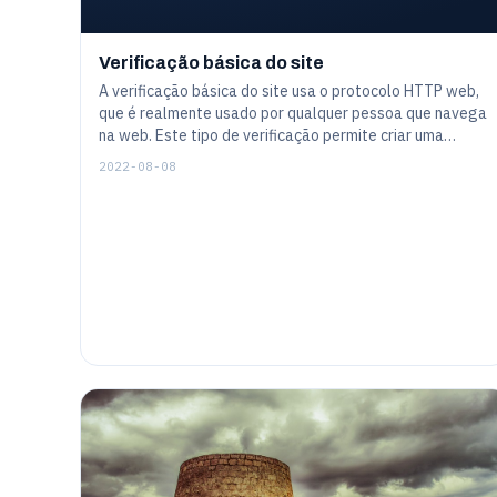
Verificação básica do site
A verificação básica do site usa o protocolo HTTP web,
que é realmente usado por qualquer pessoa que navega
na web. Este tipo de verificação permite criar uma
tarefa de monitoramento, para verificar um site
2022-08-08
regularmente como um cliente humano faria. Embora a
web hoje em dia seja bastante complicada - e por isso
possivelmente possa ser uma tarefa de monitoramento
- as características gerais são bastante simples de se
configurar.