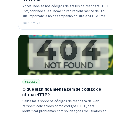
Aprofunde-se nos códigos de status de resposta HTTP
3xx, cobrindo sua função no redirecionamento de URL,
sua importância no desempenho do site e SEO, e uma
visão geral de códigos comuns como 301
2023-12-22
(Redirecionamento Permanente) e 302
(Redirecionamento Temporário).
USECASE
O que significa mensagem de código de
status HTTP?
Saiba mais sobre os códigos de resposta da web,
também conhecidos como códigos HTTP, para
identificar problemas com solicitações de usuários ao