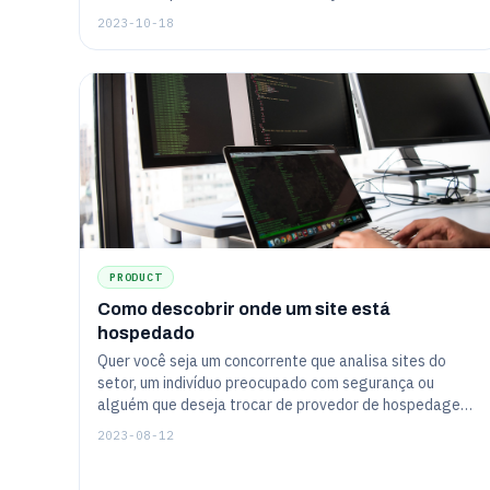
servidor.
2023-10-18
PRODUCT
Como descobrir onde um site está
hospedado
Quer você seja um concorrente que analisa sites do
setor, um indivíduo preocupado com segurança ou
alguém que deseja trocar de provedor de hospedagem,
'Como descobrir onde um site está hospedado' é o
2023-08-12
artigo para você.