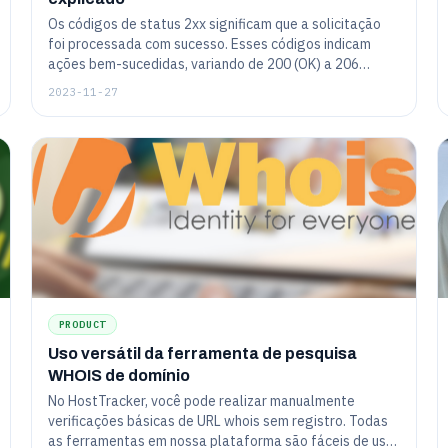
Os códigos de status 2xx significam que a solicitação
foi processada com sucesso. Esses códigos indicam
ações bem-sucedidas, variando de 200 (OK) a 206
(Conteúdo Parcial), confirmando a comunicação eficaz
2023-11-27
entre cliente e servidor.
PRODUCT
Uso versátil da ferramenta de pesquisa
WHOIS de domínio
No HostTracker, você pode realizar manualmente
verificações básicas de URL whois sem registro. Todas
as ferramentas em nossa plataforma são fáceis de usar