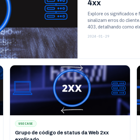
4xx
Explore os significados e
sinalizam erros do clien
403, detalhando como ele
usuário do site.
2024-01-29
USECASE
Grupo de código de status da Web 2xx
explicado