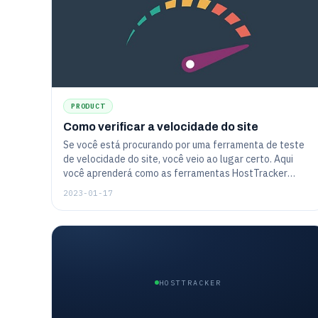
PRODUCT
Como verificar a velocidade do site
Se você está procurando por uma ferramenta de teste
de velocidade do site, você veio ao lugar certo. Aqui
você aprenderá como as ferramentas HostTracker
funcionam. Como verificar a velocidade de
2023-01-17
carregamento do site: versão desktop e versão móvel
do site.
HOSTTRACKER