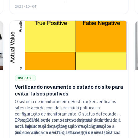
e fáceis de usar.
2023-10-04
USECASE
Verificando novamente o estado do site para
evitar falsos positivos
O sistema de monitoramento HostTracker verifica os
sites de acordo com determinada política na
configuração de monitoramento. O status detectado,
UP ou DOWN, pode ser local ou temporal e, portanto,
Exemplos de erros como tempo de inatividade devido à
está sujeito a verificação e confirmação antes que a
nova implantação e propagação de configuração
próxima ação, um alerta ou atualização de estatísticas
(indisponibilidade de DNS), lista negra de sites locais,