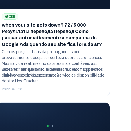
GUIDE
when your site gets down? 72 / 5 000
Результаты перевода Перевод Como
pausar automaticamente a campanha do
Google Ads quando seu site fica fora do ar?
Com os preços atuais da propaganda, você
provavelmente deseja ter certeza sobre sua eficiência.
Mas na vida real, mesmo os sites mais confiáveis às
vezes falham. Portanto, a questão é: como não perder
Let's verificar quais são as armadilhas e como podemos
dinheiro quando isso acontece?
resolver este problema com o serviço de disponibilidade
do site HostTracker.
2022-04-30
GUIDE