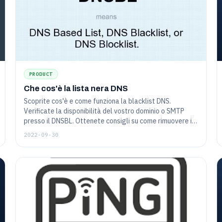
PRODUCT
Che cos'è la lista nera DNS
Scoprite cos'è e come funziona la blacklist DNS.
Verificate la disponibilità del vostro dominio o SMTP
presso il DNSBL. Ottenete consigli su come rimuovere il
vostro progetto dal database dello spam e su come
2022-09-30
evitare di finire nella lista nera.