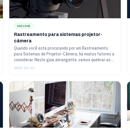
USECASE
Rastreamento para sistemas projetor-
câmera
Quando você está procurando por um Rastreamento
para Sistemas de Projetor-Câmera, há muitos fatores a
considerar. Neste guia abrangente, vamos quebrar as
características e especificações importantes para que
2018-03-11
você possa fazer uma compra informada. Além disso,
forneceremos algumas dicas sobre como usar seu
Rastreamento para Sistemas de Projetor-Câmera uma
vez que você o tenha comprado!