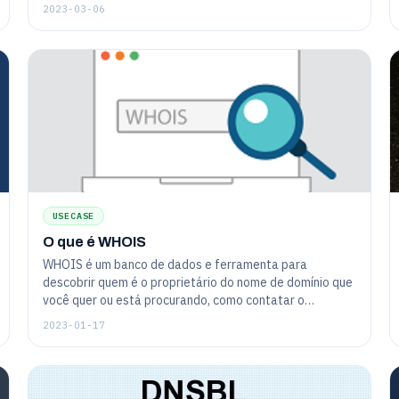
de tempo de atividade, ocorra.
ambiente incompatível de verificação de tecnologias de
2023-03-06
agente para servidor, são verificados com novas
verificações de locais de localização geográfica
configurada.
USECASE
O que é WHOIS
WHOIS é um banco de dados e ferramenta para
descobrir quem é o proprietário do nome de domínio que
você quer ou está procurando, como contatar o
proprietário, e quando a propriedade expira.
2023-01-17