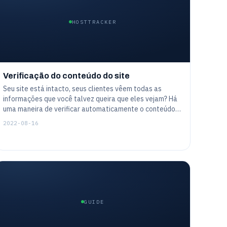
HOSTTRACKER
Verificação do conteúdo do site
Seu site está intacto, seus clientes vêem todas as
informações que você talvez queira que eles vejam? Há
uma maneira de verificar automaticamente o conteúdo
da página, palavras particulares, frases ou até mesmo
2022-08-16
entidades mais complicadas. Isto ajuda a garantir que o
site não só esteja disponível, mas que funcione
exatamente como planejado
GUIDE