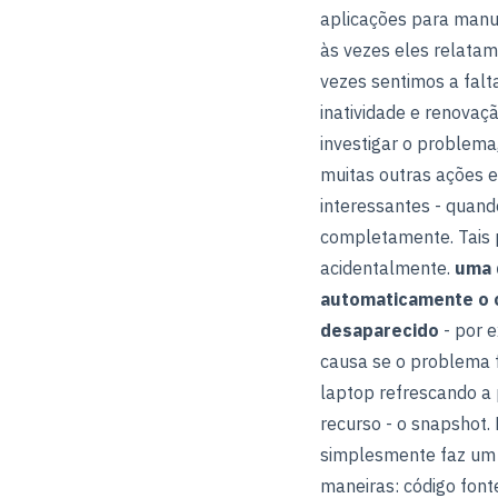
aplicações para manut
às vezes eles relata
vezes sentimos a falt
inatividade e renova
investigar o problema
muitas outras ações 
interessantes - quand
completamente. Tais
acidentalmente.
uma 
automaticamente o 
desaparecido
- por e
causa se o problema 
laptop refrescando a 
recurso - o snapshot.
simplesmente faz um i
maneiras: código font