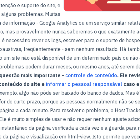
enção e suporte do site, e
m alguns problemas. Muitas
a de informação - Google Analytics ou um serviço similar rela
ção, mas provavelmente nunca saberemos o que exatamente a
, é necessário rever os logs, escrever para o suporte de hosp
exaustivas, freqüentemente - sem nenhum resultado. Há tam
o um site não está disponível de um determinado país ou não
 problemas podem durar meses, ou mesmo anos, até serem d
questão mais importante -
controle de conteúdo
. Ele revi
conteúdo do site e
informar o pessoal responsável
caso e
xemplo, algo não pôde ser baixado do banco de dados. Mas é’é 
for de curto prazo, porque as pessoas normalmente não se s
página a cada minuto. Para resolver o problema, o HostTrack
 Ele é muito simples de usar e não requer nenhum ajuste adicio
nstantâneo da página verificada a cada vez e a guarda para 
e da página e visualização em html-view. Isto permite que voc