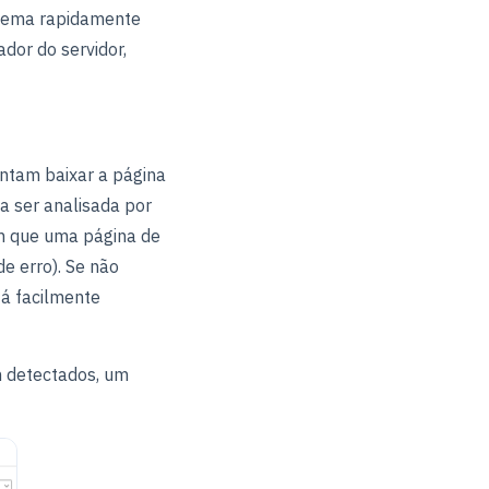
blema rapidamente
dor do servidor,
entam baixar a página
a ser analisada por
em que uma página de
e erro). Se não
tá facilmente
m detectados, um