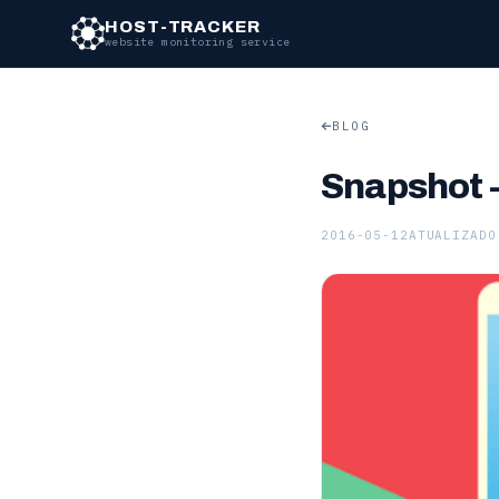
HOST-TRACKER
website monitoring service
BLOG
Snapshot -
2016-05-12
ATUALIZADO