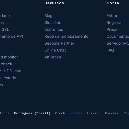
Recursos
Conta
lidade
Blog
Entrar
es
Glossário
Registrar
e SSL
Sobre nós
Preço
mento de API
Rede de monitoramento
Documentaç
s
Become Partner
Servidor M
Online Chat
FAQ
d monitor
Affiliation
 check
, HDD load
de estado
es
lands
Português (Brasil)
Czech
Polish
Turkish
Русский
Ук