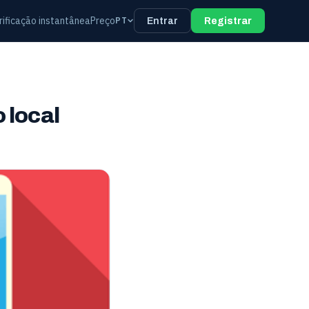
rificação instantânea
Preço
PT
Entrar
Registrar
 local