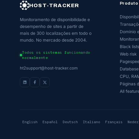
Produto
HOST-TRACKER
Disponibi
Monitoramento de disponibilidade e
Transaçõ
desempenho de sites a partir de
Domínio 
mais de 300 localizações em todo o
Monitora
mundo. No mercado desde 2004.
Black list
Todos os sistemas funcionando
Web risk
normalmente
Pagespee
ht2support@host-tracker.com
Database
CPU, RAM
Páginas 
All featur
English
Español
Deutsch
Italiano
Français
Neder