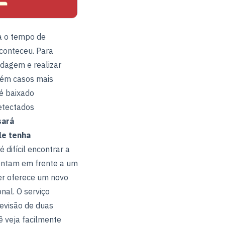
ta o tempo de
conteceu. Para
edagem e realizar
bém casos mais
 é baixado
etectados
sará
le tenha
difícil encontrar a
entam em frente a um
er oferece um novo
nal. O serviço
revisão de duas
ê veja facilmente