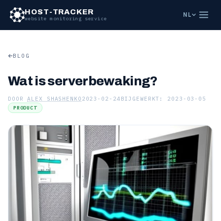
HOST-TRACKER
NL
website monitoring service
BLOG
Wat is serverbewaking?
DOOR
ALEX SHASHENKO
2023-02-24
BIJGEWERKT: 2023-03-05
PRODUCT