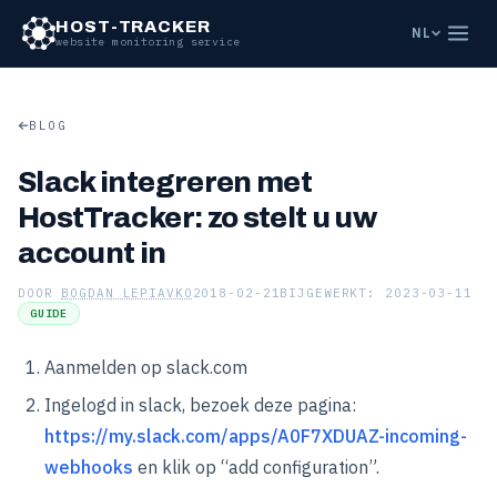
HOST-TRACKER
NL
website monitoring service
BLOG
Slack integreren met
HostTracker: zo stelt u uw
account in
DOOR
BOGDAN LEPIAVKO
2018-02-21
BIJGEWERKT: 2023-03-11
GUIDE
Aanmelden op slack.com
Ingelogd in slack, bezoek deze pagina:
https://my.slack.com/apps/A0F7XDUAZ-incoming-
webhooks
en klik op “add configuration”.